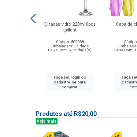
o raso 25,5cm
Cj tacas vidro 220ml 6pcs
Capa de c
e petala
gallant
: 503787
Código: 500088
Código
m: Unidade
Embalagem: Unidade
Embalage
24 Unidade(s)
Caixa Com: 6 Unidade(s)
Caixa Com: 1
u login ou
Faça seu login ou
Faça seu
e-se para
cadastre-se para
cadastr
prar.
comprar.
com
Produtos até R$20,00
Veja mais