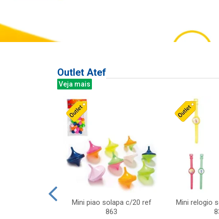
Outlet Atef
Veja mais
last c/div
Mini piao solapa c/20 ref
Mini relogio 
m ursinhos sor
863
8