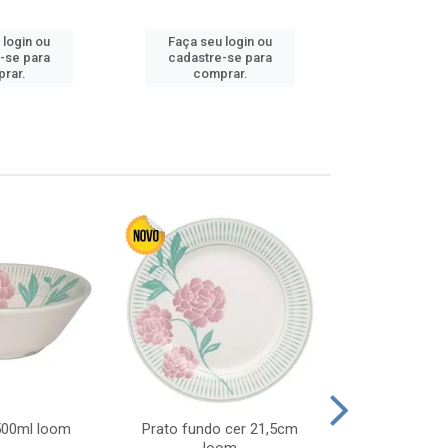
 login ou
Faça seu login ou
Faça seu 
-se para
cadastre-se para
cadastre
rar.
comprar.
comp
 500ml loom
Prato fundo cer 21,5cm
Prato raso c