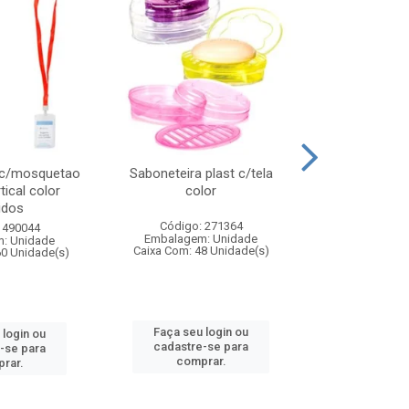
 c/mosquetao
Saboneteira plast c/tela
Prato plas
tical color
color
colo
idos
Código: 271364
Código:
 490044
Embalagem: Unidade
Embalagem
: Unidade
Caixa Com: 48 Unidade(s)
Caixa Com: 4
60 Unidade(s)
Faça seu login ou
Faça seu 
 login ou
cadastre-se para
cadastre
-se para
comprar.
comp
rar.