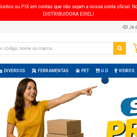
pósitos ou PIX em contas que não sejam a nossa conta oficial.
DISTRIBUIDORA EIRELI
Já é
DIVERSOS
FERRAMENTAS
PET
U.D
VIDROS