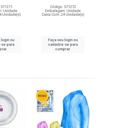
 571271
Código: 571272
Código:
: Unidade
Embalagem: Unidade
Embalagem
4 Unidade(s)
Caixa Com: 24 Unidade(s)
Caixa Com: 4
 login ou
Faça seu login ou
Faça seu 
-se para
cadastre-se para
cadastre
rar.
comprar.
comp