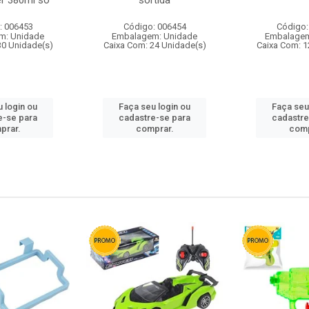
r 380ml so
sortida
: 006453
Código: 006454
Código:
m: Unidade
Embalagem: Unidade
Embalagem
30 Unidade(s)
Caixa Com: 24 Unidade(s)
Caixa Com: 1
 login ou
Faça seu login ou
Faça seu
e-se para
cadastre-se para
cadastre
prar.
comprar.
comp