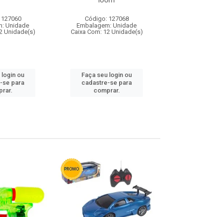
loom
 127060
Código: 127068
Código:
: Unidade
Embalagem: Unidade
Embalagem
2 Unidade(s)
Caixa Com: 12 Unidade(s)
Caixa Com: 1
 login ou
Faça seu login ou
Faça seu 
-se para
cadastre-se para
cadastre
rar.
comprar.
comp