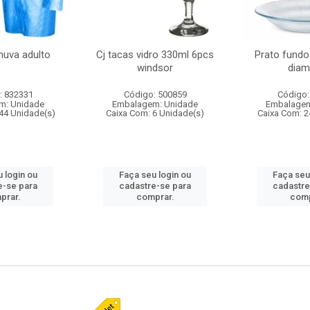
huva adulto
Cj tacas vidro 330ml 6pcs
Prato fundo
windsor
diam
: 832331
Código: 500859
Código:
m: Unidade
Embalagem: Unidade
Embalagem
44 Unidade(s)
Caixa Com: 6 Unidade(s)
Caixa Com: 2
 login ou
Faça seu login ou
Faça seu
e-se para
cadastre-se para
cadastre
prar.
comprar.
comp