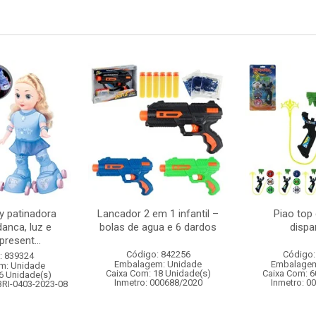
 patinadora
Lancador 2 em 1 infantil –
Piao top
danca, luz e
bolas de agua e 6 dardos
dispa
resent...
Código: 842256
Código:
: 839324
Embalagem: Unidade
Embalagem
m: Unidade
Caixa Com: 18 Unidade(s)
Caixa Com: 6
6 Unidade(s)
Inmetro: 000688/2020
Inmetro: 0
BRI-0403-2023-08