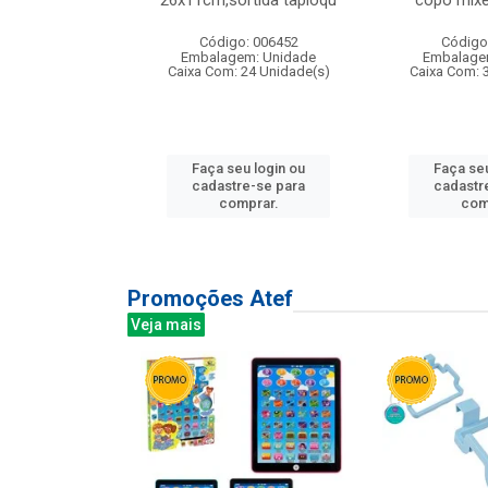
irios
26x11cm,sortida tapioqu
copo mixe
: 135177
Código: 006452
Código
m: Unidade
Embalagem: Unidade
Embalage
12 Unidade(s)
Caixa Com: 24 Unidade(s)
Caixa Com: 
u login ou
Faça seu login ou
Faça seu
e-se para
cadastre-se para
cadastr
prar.
comprar.
com
Promoções Atef
Veja mais