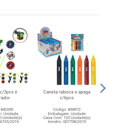
 c/3pcs e
Caneta rabisca e apaga
Kit pulseira g
rador
c/6pcs
pulseiras c
acesso
 842093
Código: 838972
Código:
: Unidade
Embalagem: Unidade
Embalagem
0 Unidade(s)
Caixa Com: 120 Unidade(s)
Caixa Com: 4
06735/2019
Inmetro: 007708/2019
Inmetro: ABCP-B