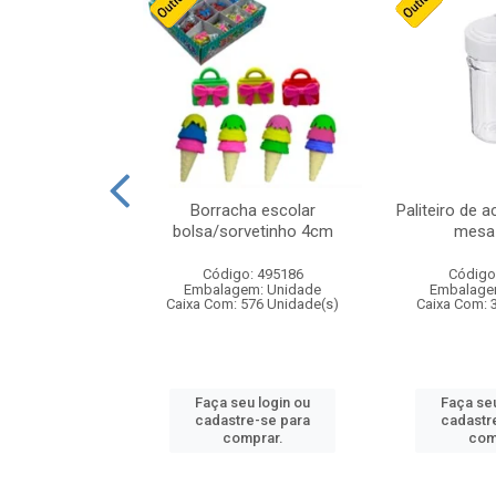
cores sortidas
Borracha escolar
Paliteiro de a
ref 130s
bolsa/sorvetinho 4cm
mesa 
: 826147
Código: 495186
Código
m: Unidade
Embalagem: Unidade
Embalage
160 Unidade(s)
Caixa Com: 576 Unidade(s)
Caixa Com: 
u login ou
Faça seu login ou
Faça seu
e-se para
cadastre-se para
cadastr
prar.
comprar.
com