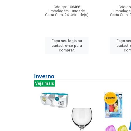
: 275814
Código: 106486
Código
m: Unidade
Embalagem: Unidade
Embalage
240 Unidade(s)
Caixa Com: 24 Unidade(s)
Caixa Com: 
u login ou
Faça seu login ou
Faça seu
e-se para
cadastre-se para
cadastr
prar.
comprar.
com
Inverno
Veja mais