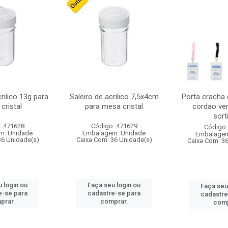
crilico 13g para
Saleiro de acrilico 7,5x4cm
Porta cracha
cristal
para mesa cristal
cordao ver
sort
: 471628
Código: 471629
Código:
m: Unidade
Embalagem: Unidade
Embalagem
36 Unidade(s)
Caixa Com: 36 Unidade(s)
Caixa Com: 3
 login ou
Faça seu login ou
Faça seu
e-se para
cadastre-se para
cadastre
prar.
comprar.
comp