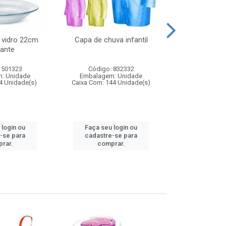
 vidro 22cm
Capa de chuva infantil
Jg prato fun
ante
diam
 501323
Código: 832332
Código:
: Unidade
Embalagem: Unidade
Embalagem
4 Unidade(s)
Caixa Com: 144 Unidade(s)
Caixa Com: 6
 login ou
Faça seu login ou
Faça seu 
-se para
cadastre-se para
cadastre
rar.
comprar.
comp