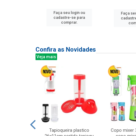
u login ou
Faça seu login ou
Faça seu
e-se para
cadastre-se para
cadastr
prar.
comprar.
com
Confira as Novidades
Veja mais
mesa cer 18cm
Tapioqueira plastico
Copo mixer 