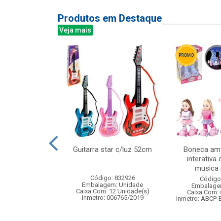
Produtos em Destaque
Veja mais
veludo 38x29cm
Guitarra star c/luz 52cm
Boneca amy
interativa 
musica p
: 830874
Código: 832926
Código
m: Unidade
Embalagem: Unidade
Embalage
120 Unidade(s)
Caixa Com: 12 Unidade(s)
Caixa Com: 
Inmetro: 006765/2019
Inmetro: ABCP-