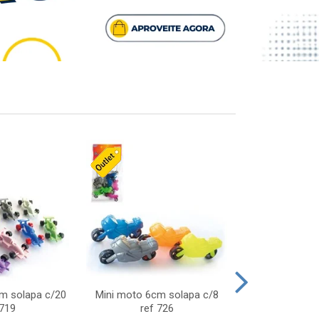
cm solapa c/20
Mini moto 6cm solapa c/8
Giro helice so
 719
ref 726
75