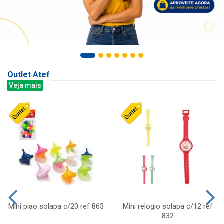
Outlet Atef
Veja mais
Mini piao solapa c/20 ref 863
Mini relogio solapa c/12 ref
832