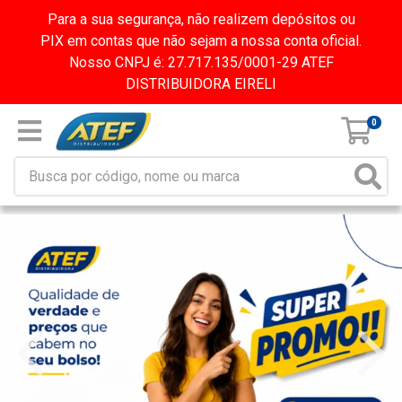
Para a sua segurança, não realizem depósitos ou
PIX em contas que não sejam a nossa conta oficial.
Nosso CNPJ é: 27.717.135/0001-29 ATEF
DISTRIBUIDORA EIRELI
0