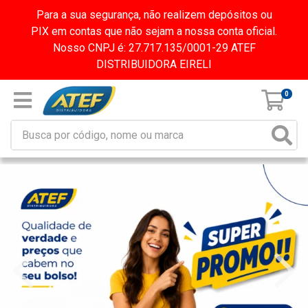
Para a sua segurança, não realizem depósitos ou
PIX em contas que não sejam a nossa conta oficial.
Nosso CNPJ é: 27.717.135/0001-29 ATEF
DISTRIBUIDORA EIRELI
0