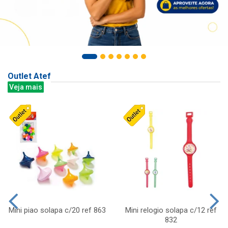
Outlet Atef
Veja mais
Mini piao solapa c/20 ref 863
Mini relogio solapa c/12 ref
832