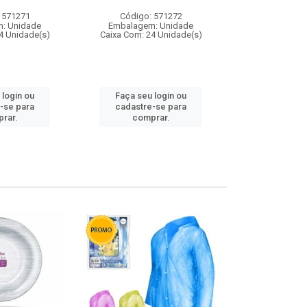
 571271
Código: 571272
Código:
: Unidade
Embalagem: Unidade
Embalagem
4 Unidade(s)
Caixa Com: 24 Unidade(s)
Caixa Com: 4
 login ou
Faça seu login ou
Faça seu 
-se para
cadastre-se para
cadastre
rar.
comprar.
comp