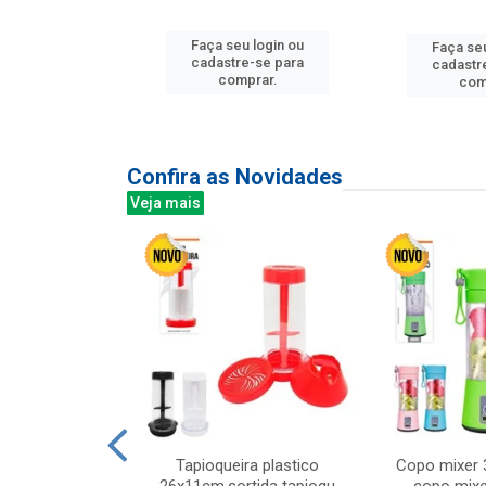
Faça seu login ou
u login ou
Faça seu
cadastre-se para
e-se para
cadastr
comprar.
prar.
com
Confira as Novidades
Veja mais
mesa cer 18cm
Tapioqueira plastico
Copo mixer 