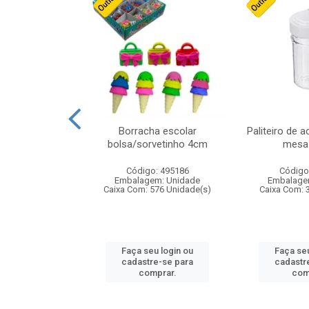
cores sortidas
Borracha escolar
Paliteiro de a
ref 130s
bolsa/sorvetinho 4cm
mesa 
: 826147
Código: 495186
Código
m: Unidade
Embalagem: Unidade
Embalage
160 Unidade(s)
Caixa Com: 576 Unidade(s)
Caixa Com: 
u login ou
Faça seu login ou
Faça seu
e-se para
cadastre-se para
cadastr
prar.
comprar.
com