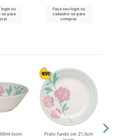
 login ou
Faça seu login ou
Faça seu 
-se para
cadastre-se para
cadastre
rar.
comprar.
comp
 500ml loom
Prato fundo cer 21,5cm
Prato raso c