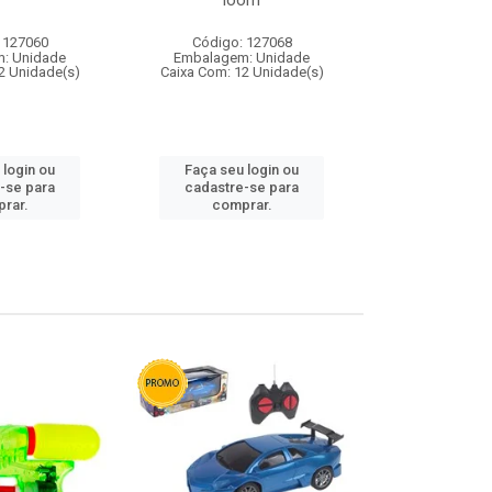
loom
 127060
Código: 127068
Código:
: Unidade
Embalagem: Unidade
Embalagem
2 Unidade(s)
Caixa Com: 12 Unidade(s)
Caixa Com: 1
 login ou
Faça seu login ou
Faça seu 
-se para
cadastre-se para
cadastre
rar.
comprar.
comp