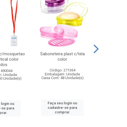
 c/mosquetao
Saboneteira plast c/tela
Prato plas
tical color
color
colo
idos
Código: 271364
Código:
 490044
Embalagem: Unidade
Embalagem
: Unidade
Caixa Com: 48 Unidade(s)
Caixa Com: 4
60 Unidade(s)
Faça seu login ou
Faça seu 
 login ou
cadastre-se para
cadastre
-se para
comprar.
comp
rar.