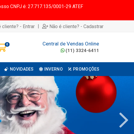
 Nosso CNPJ é: 27.717.135/0001-29 ATEF
|
 cliente? - Entrar
Não é cliente? - Cadastrar
Central de Vendas Online
0
(11) 3324-6411
NOVIDADES
INVERNO
PROMOÇÕES