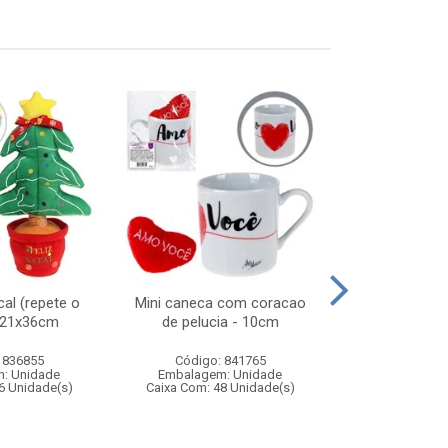
al (repete o
Mini caneca com coracao
Guitarra sta
) 21x36cm
de pelucia - 10cm
 836855
Código: 841765
Código:
: Unidade
Embalagem: Unidade
Embalagem
6 Unidade(s)
Caixa Com: 48 Unidade(s)
Caixa Com: 1
Inmetro: 0