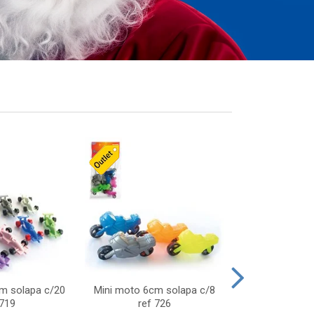
cm solapa c/20
Mini moto 6cm solapa c/8
Giro helice so
 719
ref 726
75