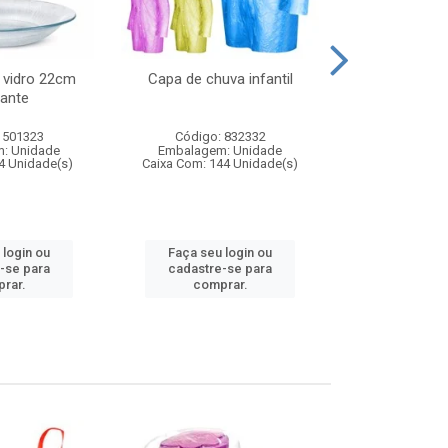
 vidro 22cm
Capa de chuva infantil
Jg prato fun
ante
diam
 501323
Código: 832332
Código:
: Unidade
Embalagem: Unidade
Embalagem
4 Unidade(s)
Caixa Com: 144 Unidade(s)
Caixa Com: 6
 login ou
Faça seu login ou
Faça seu 
-se para
cadastre-se para
cadastre
rar.
comprar.
comp