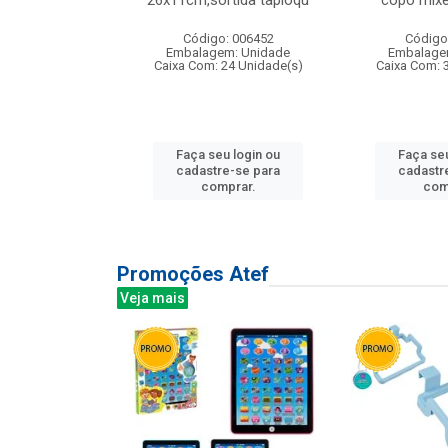
irios
26x11cm,sortida tapioqu
copo mixe
: 135177
Código: 006452
Código
m: Unidade
Embalagem: Unidade
Embalage
12 Unidade(s)
Caixa Com: 24 Unidade(s)
Caixa Com: 
u login ou
Faça seu login ou
Faça seu
e-se para
cadastre-se para
cadastr
prar.
comprar.
com
Promoções Atef
Veja mais