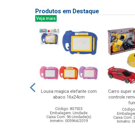
Produtos em Destaque
Veja mais
 troca a roupa
Lousa magica elefante com
Carro super e
 educativo com
abaco 16x24cm
controle rem
sor...
fun
Código: 837923
: 832916
Código
Embalagem: Unidade
m: Unidade
Embalage
Caixa Com: 96 Unidade(s)
72 Unidade(s)
Caixa Com: 
Inmetro: 005964/2019
008356/2019
Inmetro: 