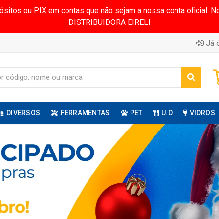
pósitos ou PIX em contas que não sejam a nossa conta oficial.
DISTRIBUIDORA EIRELI
Já é
DIVERSOS
FERRAMENTAS
PET
U.D
VIDROS