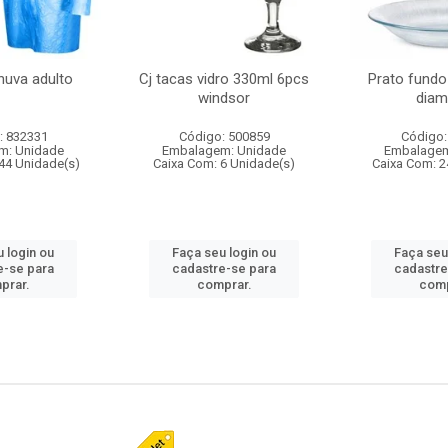
huva adulto
Cj tacas vidro 330ml 6pcs
Prato fundo
windsor
diam
: 832331
Código: 500859
Código:
m: Unidade
Embalagem: Unidade
Embalagem
44 Unidade(s)
Caixa Com: 6 Unidade(s)
Caixa Com: 2
 login ou
Faça seu login ou
Faça seu
e-se para
cadastre-se para
cadastre
prar.
comprar.
comp