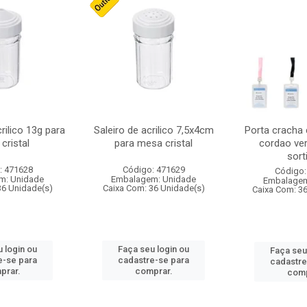
crilico 13g para
Saleiro de acrilico 7,5x4cm
Porta cracha
cristal
para mesa cristal
cordao ver
sort
: 471628
Código: 471629
Código:
m: Unidade
Embalagem: Unidade
Embalagem
36 Unidade(s)
Caixa Com: 36 Unidade(s)
Caixa Com: 3
 login ou
Faça seu login ou
Faça seu
e-se para
cadastre-se para
cadastre
prar.
comprar.
comp