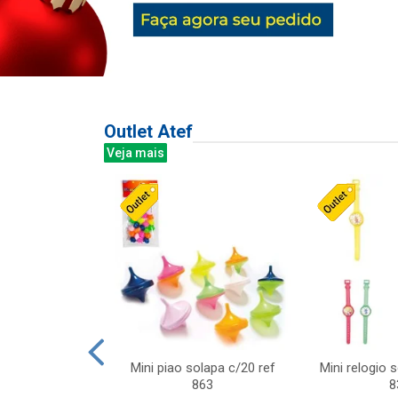
Outlet Atef
Veja mais
last c/div
Mini piao solapa c/20 ref
Mini relogio 
m ursinhos sor
863
8