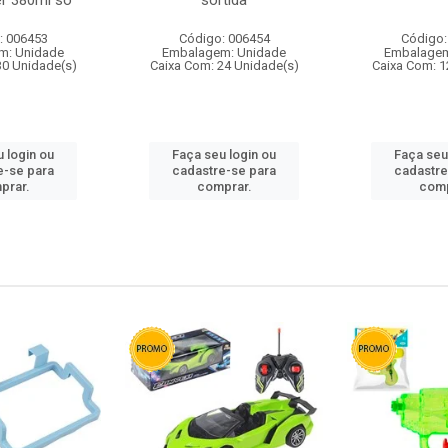
r 380ml so
sortida
: 006453
Código: 006454
Código:
m: Unidade
Embalagem: Unidade
Embalagem
30 Unidade(s)
Caixa Com: 24 Unidade(s)
Caixa Com: 1
 login ou
Faça seu login ou
Faça seu
e-se para
cadastre-se para
cadastre
prar.
comprar.
comp