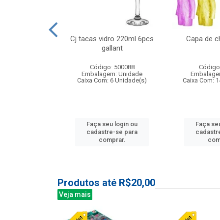
o raso 25,5cm
Cj tacas vidro 220ml 6pcs
Capa de c
e petala
gallant
: 503787
Código: 500088
Código
m: Unidade
Embalagem: Unidade
Embalage
24 Unidade(s)
Caixa Com: 6 Unidade(s)
Caixa Com: 1
u login ou
Faça seu login ou
Faça seu
e-se para
cadastre-se para
cadastr
prar.
comprar.
com
Produtos até R$20,00
Veja mais