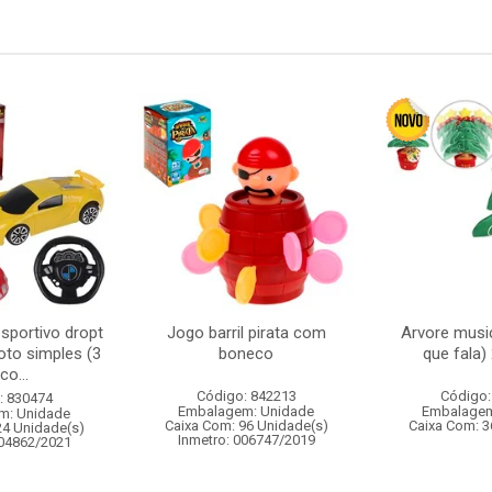
sportivo dropt
Jogo barril pirata com
Arvore music
oto simples (3
boneco
que fala
co...
Código: 842213
Código:
: 830474
Embalagem: Unidade
Embalagem
m: Unidade
Caixa Com: 96 Unidade(s)
Caixa Com: 3
24 Unidade(s)
Inmetro: 006747/2019
004862/2021