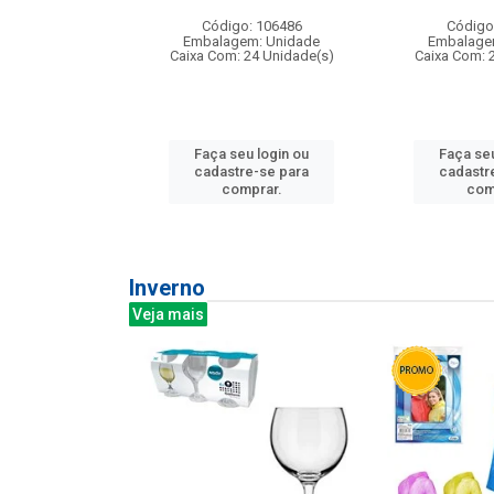
: 275814
Código: 106486
Código
m: Unidade
Embalagem: Unidade
Embalage
240 Unidade(s)
Caixa Com: 24 Unidade(s)
Caixa Com: 
u login ou
Faça seu login ou
Faça seu
e-se para
cadastre-se para
cadastr
prar.
comprar.
com
Inverno
Veja mais