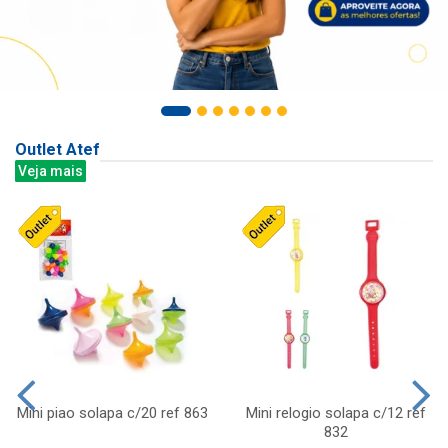
Outlet Atef
Veja mais
Mini piao solapa c/20 ref 863
Mini relogio solapa c/12 ref
832