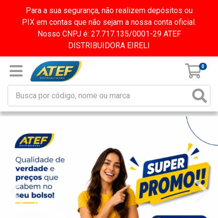
Para a sua segurança, não realizem depósitos ou
PIX em contas que não sejam a nossa conta oficial.
Nosso CNPJ é: 27.717.135/0001-29 ATEF
DISTRIBUIDORA EIRELI
0