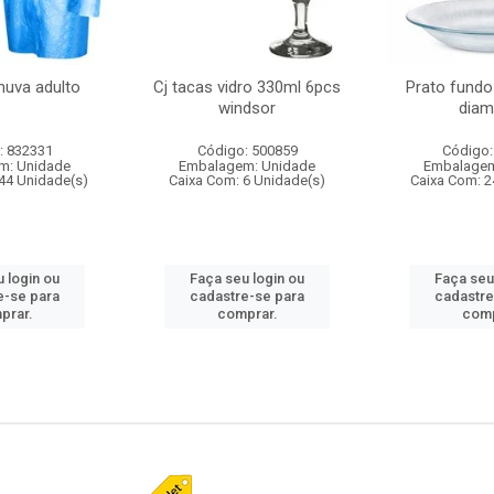
huva adulto
Cj tacas vidro 330ml 6pcs
Prato fundo
windsor
diam
: 832331
Código: 500859
Código:
m: Unidade
Embalagem: Unidade
Embalagem
44 Unidade(s)
Caixa Com: 6 Unidade(s)
Caixa Com: 2
 login ou
Faça seu login ou
Faça seu
e-se para
cadastre-se para
cadastre
prar.
comprar.
comp