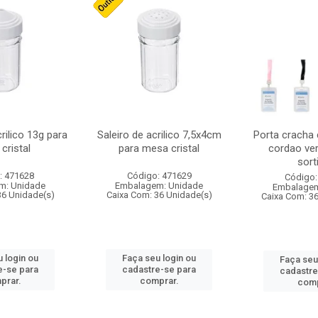
crilico 13g para
Saleiro de acrilico 7,5x4cm
Porta cracha
cristal
para mesa cristal
cordao ver
sort
: 471628
Código: 471629
Código:
m: Unidade
Embalagem: Unidade
Embalagem
36 Unidade(s)
Caixa Com: 36 Unidade(s)
Caixa Com: 3
 login ou
Faça seu login ou
Faça seu
e-se para
cadastre-se para
cadastre
prar.
comprar.
comp