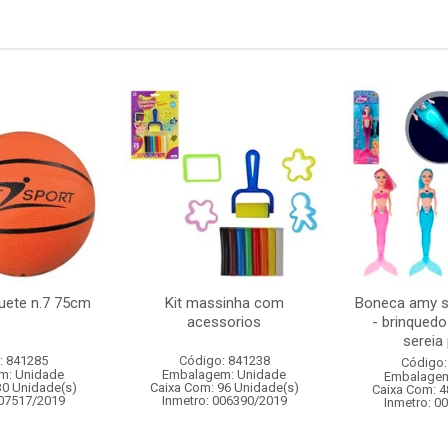
uete n.7 75cm
Kit massinha com
Boneca amy s
acessorios
- brinqued
sereia 
: 841285
Código: 841238
Código:
m: Unidade
Embalagem: Unidade
Embalagem
30 Unidade(s)
Caixa Com: 96 Unidade(s)
Caixa Com: 4
007517/2019
Inmetro: 006390/2019
Inmetro: 0