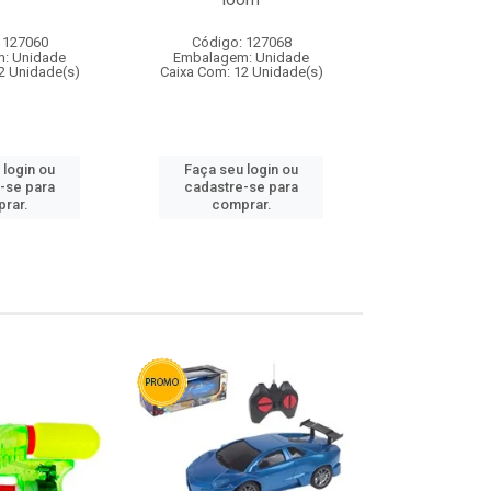
loom
 127060
Código: 127068
Código:
: Unidade
Embalagem: Unidade
Embalagem
2 Unidade(s)
Caixa Com: 12 Unidade(s)
Caixa Com: 1
 login ou
Faça seu login ou
Faça seu 
-se para
cadastre-se para
cadastre
rar.
comprar.
comp