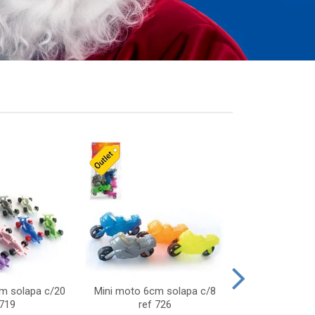
cm solapa c/20
Mini moto 6cm solapa c/8
Giro helice so
 719
ref 726
75