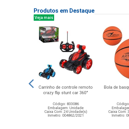
Produtos em Destaque
Veja mais
ntrole remoto
Carrinho de controle remoto
Bola de basq
aur 1:16 com 7
crazy flip stunt car 360°
ncoes
Código: 833086
Código
: 838907
Embalagem: Unidade
Embalage
m: Unidade
Caixa Com: 24 Unidade(s)
Caixa Com: 
 8 Unidade(s)
Inmetro: 004862/2021
Inmetro: 
4/2025-BRI-TR-1