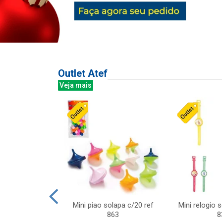
Outlet Atef
Veja mais
last c/div
Mini piao solapa c/20 ref
Mini relogio 
m ursinhos sor
863
8