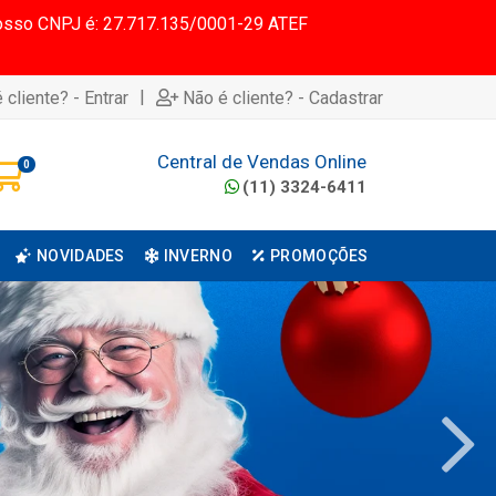
 Nosso CNPJ é: 27.717.135/0001-29 ATEF
|
 cliente? - Entrar
Não é cliente? - Cadastrar
Central de Vendas Online
0
(11) 3324-6411
NOVIDADES
INVERNO
PROMOÇÕES