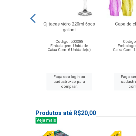
o raso 25,5cm
Cj tacas vidro 220ml 6pcs
Capa de c
e petala
gallant
: 503787
Código: 500088
Código
m: Unidade
Embalagem: Unidade
Embalage
24 Unidade(s)
Caixa Com: 6 Unidade(s)
Caixa Com: 1
u login ou
Faça seu login ou
Faça seu
e-se para
cadastre-se para
cadastr
prar.
comprar.
com
Produtos até R$20,00
Veja mais