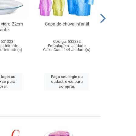
 vidro 22cm
Capa de chuva infantil
Jg prato fun
ante
diam
 501323
Código: 832332
Código:
: Unidade
Embalagem: Unidade
Embalagem
4 Unidade(s)
Caixa Com: 144 Unidade(s)
Caixa Com: 6
 login ou
Faça seu login ou
Faça seu 
-se para
cadastre-se para
cadastre
rar.
comprar.
comp