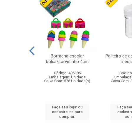
cores sortidas
Borracha escolar
Paliteiro de a
ref 130s
bolsa/sorvetinho 4cm
mesa 
: 826147
Código: 495186
Código
m: Unidade
Embalagem: Unidade
Embalage
160 Unidade(s)
Caixa Com: 576 Unidade(s)
Caixa Com: 
u login ou
Faça seu login ou
Faça seu
e-se para
cadastre-se para
cadastr
prar.
comprar.
com