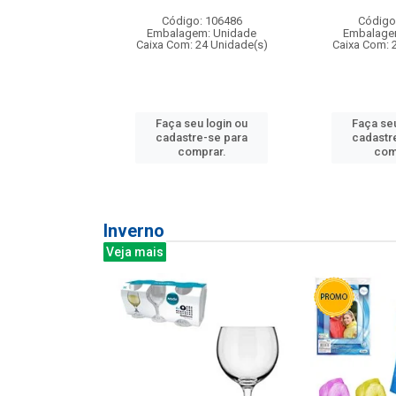
: 275814
Código: 106486
Código
m: Unidade
Embalagem: Unidade
Embalage
240 Unidade(s)
Caixa Com: 24 Unidade(s)
Caixa Com: 
u login ou
Faça seu login ou
Faça seu
e-se para
cadastre-se para
cadastr
prar.
comprar.
com
Inverno
Veja mais