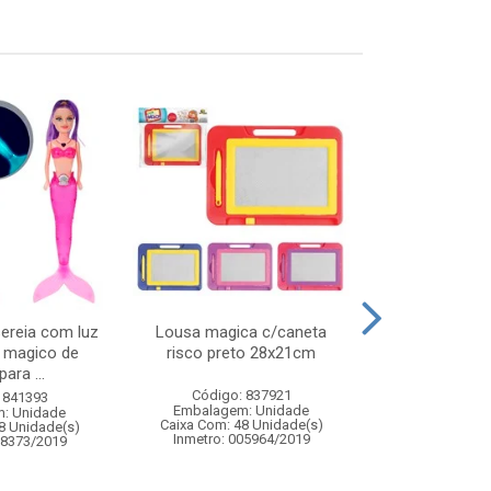
ereia com luz
Lousa magica c/caneta
Kit badminton
o magico de
risco preto 28x21cm
para ...
Código: 837921
Código:
 841393
Embalagem: Unidade
Embalagem
: Unidade
Caixa Com: 48 Unidade(s)
Caixa Com: 2
8 Unidade(s)
Inmetro: 005964/2019
Inmetro: 0
08373/2019