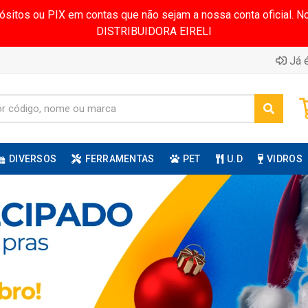
pósitos ou PIX em contas que não sejam a nossa conta oficial.
DISTRIBUIDORA EIRELI
Já é
DIVERSOS
FERRAMENTAS
PET
U.D
VIDROS