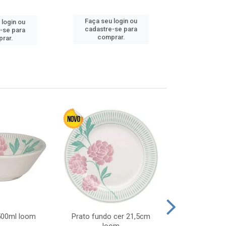
Faça seu login ou
Faça seu 
 login ou
cadastre-se para
cadastre
-se para
comprar.
comp
rar.
 500ml loom
Prato fundo cer 21,5cm
Prato raso c