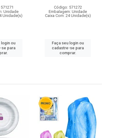
 571271
Código: 571272
Código:
: Unidade
Embalagem: Unidade
Embalagem
4 Unidade(s)
Caixa Com: 24 Unidade(s)
Caixa Com: 4
 login ou
Faça seu login ou
Faça seu 
-se para
cadastre-se para
cadastre
rar.
comprar.
comp