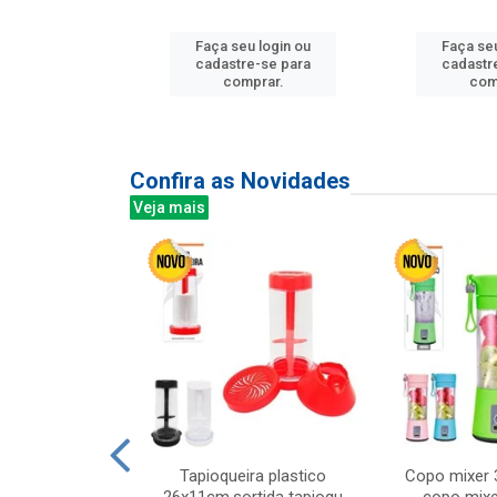
Faça seu login ou
Faça seu
u login ou
cadastre-se para
cadastr
e-se para
comprar.
com
prar.
Confira as Novidades
Veja mais
mesa cer 18cm
Tapioqueira plastico
Copo mixer 