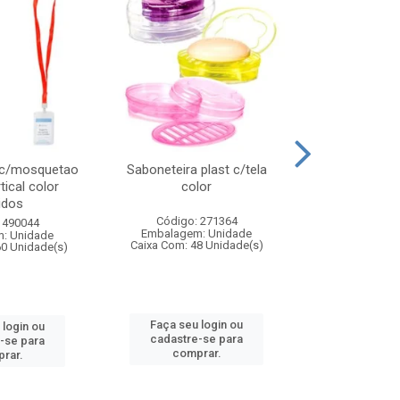
 c/mosquetao
Saboneteira plast c/tela
Prato plas
tical color
color
colo
idos
Código: 271364
Código:
 490044
Embalagem: Unidade
Embalagem
: Unidade
Caixa Com: 48 Unidade(s)
Caixa Com: 4
60 Unidade(s)
Faça seu login ou
Faça seu 
 login ou
cadastre-se para
cadastre
-se para
comprar.
comp
rar.