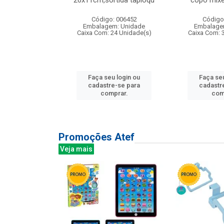
irios
26x11cm,sortida tapioqu
copo mixe
: 135177
Código: 006452
Código
m: Unidade
Embalagem: Unidade
Embalage
12 Unidade(s)
Caixa Com: 24 Unidade(s)
Caixa Com: 
u login ou
Faça seu login ou
Faça seu
e-se para
cadastre-se para
cadastr
prar.
comprar.
com
Promoções Atef
Veja mais