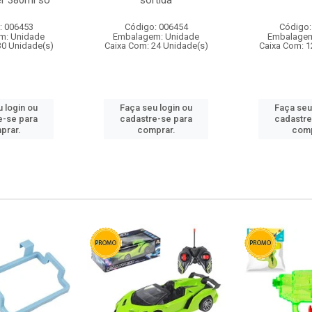
r 380ml so
sortida
: 006453
Código: 006454
Código:
m: Unidade
Embalagem: Unidade
Embalagem
30 Unidade(s)
Caixa Com: 24 Unidade(s)
Caixa Com: 1
 login ou
Faça seu login ou
Faça seu
e-se para
cadastre-se para
cadastre
prar.
comprar.
comp