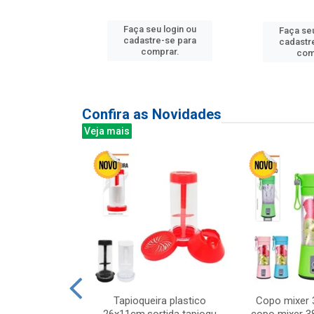
u login ou
Faça seu login ou
Faça seu
e-se para
cadastre-se para
cadastr
prar.
comprar.
com
Confira as Novidades
Veja mais
mesa cer 18cm
Tapioqueira plastico
Copo mixer 