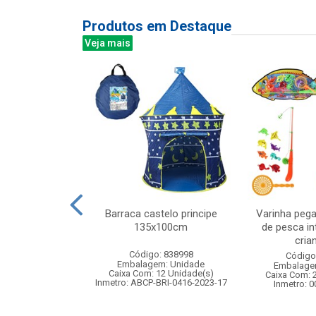
Produtos em Destaque
Veja mais
re madeira
Barraca castelo principe
Varinha pega
tes 16x10cm
135x100cm
de pesca in
crian
: 841731
Código: 838998
Código
m: Unidade
Embalagem: Unidade
Embalage
48 Unidade(s)
Caixa Com: 12 Unidade(s)
Caixa Com: 
Inmetro: ABCP-BRI-0416-2023-17
Inmetro: 