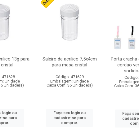
crilico 13g para
Saleiro de acrilico 7,5x4cm
Porta cracha
cristal
para mesa cristal
cordao ver
sortidos
: 471628
Código: 471629
Código:
m: Unidade
Embalagem: Unidade
Embalagem
36 Unidade(s)
Caixa Com: 36 Unidade(s)
Caixa Com: 3
 login ou
Faça seu login ou
Faça seu
e-se para
cadastre-se para
cadastre
prar.
comprar.
comp