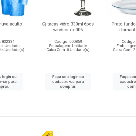
huva adulto
Cj tacas vidro 330ml 6pcs
Prato fundo
windsor cx:006
diamant
: 832331
Código: 500859
Código:
m: Unidade
Embalagem: Unidade
Embalagem
44 Unidade(s)
Caixa Com: 6 Unidade(s)
Caixa Com: 2
 login ou
Faça seu login ou
Faça seu
e-se para
cadastre-se para
cadastre
prar.
comprar.
comp