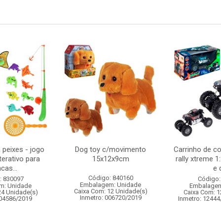
 peixes - jogo
Dog toy c/movimento
Carrinho de c
terativo para
15x12x9cm
rally xtreme 1
cas...
e d
Código: 840160
: 830097
Código:
Embalagem: Unidade
m: Unidade
Embalagem
Caixa Com: 12 Unidade(s)
24 Unidade(s)
Caixa Com: 1
Inmetro: 006720/2019
004586/2019
Inmetro: 12444