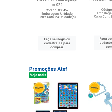
s cx:012
26x11cm,sortida tapioqu
copo mixer 3
cx:024
: 135177
Código
Código: 006452
m: Unidade
Embalage
Embalagem: Unidade
12 Unidade(s)
Caixa Com: 
Caixa Com: 24 Unidade(s)
u login ou
Faça seu
Faça seu login ou
e-se para
cadastr
cadastre-se para
prar.
com
comprar.
Promoções Atef
Veja mais