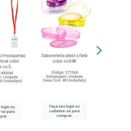
 c/mosquetao
Saboneteira plast c/tela
Prato plas
tical color
color cx:048
colorido
 cx:3...
Código: 271364
Código:
 490044
Embalagem: Unidade
Embalagem
: Unidade
Caixa Com: 48 Unidade(s)
Caixa Com: 4
60 Unidade(s)
Faça seu login ou
Faça seu 
 login ou
cadastre-se para
cadastre
-se para
comprar.
comp
rar.