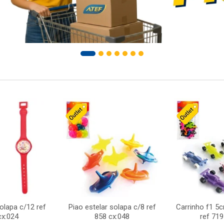
solapa c/12 ref
Piao estelar solapa c/8 ref
Carrinho f1 5
cx:024
858 cx:048
ref 719