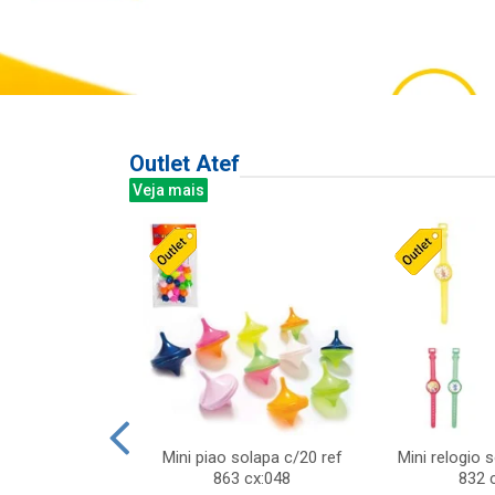
Outlet Atef
Veja mais
last c/div
Mini piao solapa c/20 ref
Mini relogio 
m ursinhos sor
863 cx:048
832 