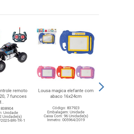
ontrole remoto
Lousa magica elefante com
Taca vidro amb
:20, 7 funcoes
abaco 16x24cm
c/6
...
Código: 837923
Código:
 838904
Embalagem: Unidade
Embalagem
: Unidade
Caixa Com: 96 Unidade(s)
Caixa Com: 8
2 Unidade(s)
Inmetro: 005964/2019
/2025-BRI-TR-1