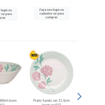
Faça seu 
Faça seu login ou
 login ou
cadastre
cadastre-se para
-se para
comp
comprar.
rar.
 500ml loom
Prato fundo cer 21,5cm
Prato raso c