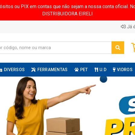
pósitos ou PIX em contas que não sejam a nossa conta oficial.
DISTRIBUIDORA EIRELI
Já é
DIVERSOS
FERRAMENTAS
PET
U.D
VIDROS