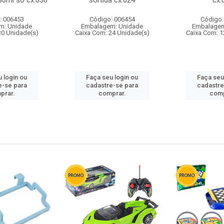
80ml so cx:030
sortida cx:024
cx:
: 006453
Código: 006454
Código:
m: Unidade
Embalagem: Unidade
Embalagem
30 Unidade(s)
Caixa Com: 24 Unidade(s)
Caixa Com: 1
 login ou
Faça seu login ou
Faça seu
e-se para
cadastre-se para
cadastre
prar.
comprar.
comp