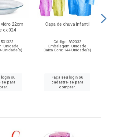
 vidro 22cm
Capa de chuva infantil
Jg prato fun
e cx:024
diam
 501323
Código: 832332
Código:
: Unidade
Embalagem: Unidade
Embalagem
4 Unidade(s)
Caixa Com: 144 Unidade(s)
Caixa Com: 6
 login ou
Faça seu login ou
Faça seu 
-se para
cadastre-se para
cadastre
rar.
comprar.
comp