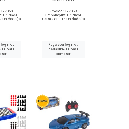
012
loom cx:012
cx:
 127060
Código: 127068
Código:
: Unidade
Embalagem: Unidade
Embalagem
2 Unidade(s)
Caixa Com: 12 Unidade(s)
Caixa Com: 1
 login ou
Faça seu login ou
Faça seu 
-se para
cadastre-se para
cadastre
rar.
comprar.
comp