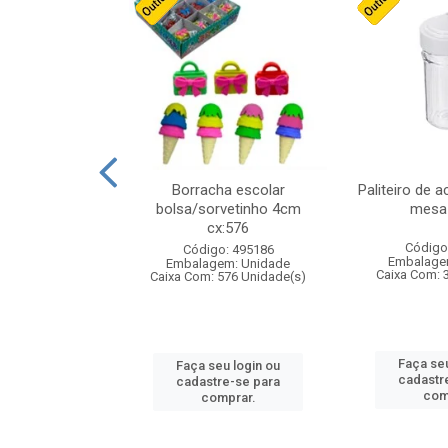
stico n.4 12cm
Borracha escolar
Paliteiro de a
bolsa/sorvetinho 4cm
mesa 
cx:576
: 940550
Código
Código: 495186
m: Unidade
Embalage
Embalagem: Unidade
24 Unidade(s)
Caixa Com: 
Caixa Com: 576 Unidade(s)
u login ou
Faça seu
Faça seu login ou
e-se para
cadastr
cadastre-se para
prar.
com
comprar.