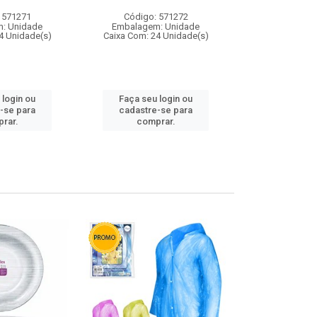
 571271
Código: 571272
Código:
: Unidade
Embalagem: Unidade
Embalagem
4 Unidade(s)
Caixa Com: 24 Unidade(s)
Caixa Com: 4
 login ou
Faça seu login ou
Faça seu 
-se para
cadastre-se para
cadastre
rar.
comprar.
comp