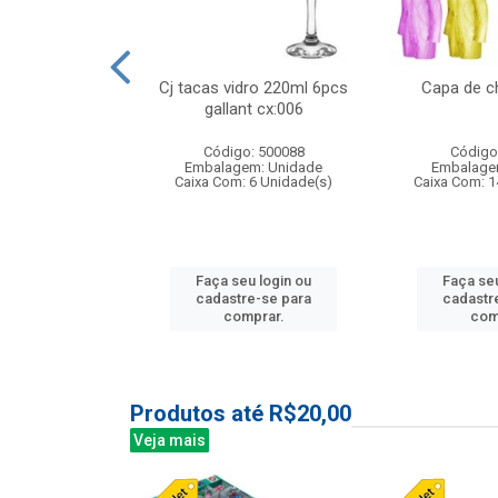
 vidro 23,5cm
Cj tacas vidro 220ml 6pcs
Capa de c
etala cx:024
gallant cx:006
: 503788
Código: 500088
Código
m: Unidade
Embalagem: Unidade
Embalage
24 Unidade(s)
Caixa Com: 6 Unidade(s)
Caixa Com: 1
u login ou
Faça seu login ou
Faça seu
e-se para
cadastre-se para
cadastr
prar.
comprar.
com
Produtos até R$20,00
Veja mais