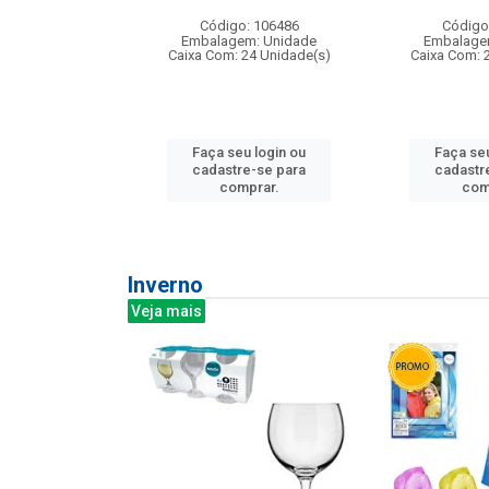
:240
Código: 106486
Código
: 275814
Embalagem: Unidade
Embalage
m: Unidade
Caixa Com: 24 Unidade(s)
Caixa Com: 
240 Unidade(s)
Faça seu login ou
Faça seu
u login ou
cadastre-se para
cadastr
e-se para
comprar.
com
prar.
Inverno
Veja mais