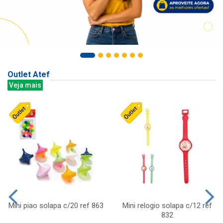
Outlet Atef
Veja mais
Mini piao solapa c/20 ref 863
Mini relogio solapa c/12 ref
832