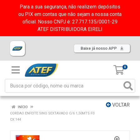
Para a sua segurança, não realizem depósitos
ou PIX em contas que não sejam a nossa conta
oficial. Nosso CNPJ é: 27.717.135/0001-29
ATEF DISTRIBUIDORA EIRELI
Baixe já nosso APP
0
VOLTAR
INÍCIO
CORDAO ENFEITE SINO SEXTAVADO C/6 1,50MTS F0
CX:144