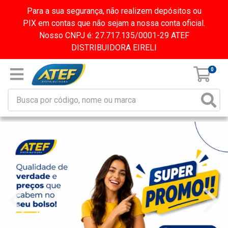
Para a sua segurança, não realizem depósitos ou
PIX em contas que não sejam a nossa conta oficial.
Nosso CNPJ é: 27.717.135/0001-29 ATEF
DISTRIBUIDORA EIRELI
0