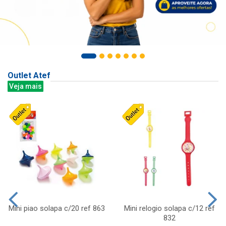
Outlet Atef
Veja mais
Mini piao solapa c/20 ref 863
Mini relogio solapa c/12 ref
832