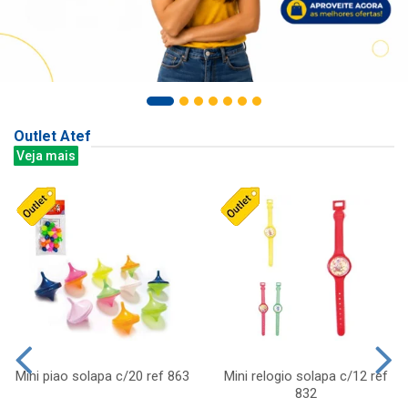
Outlet Atef
Veja mais
Mini piao solapa c/20 ref 863
Mini relogio solapa c/12 ref
832