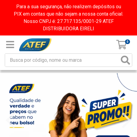
Para a sua segurança, não realizem depósitos ou
PIX em contas que não sejam a nossa conta oficial.
Nosso CNPJ é: 27.717.135/0001-29 ATEF
DISTRIBUIDORA EIRELI
0