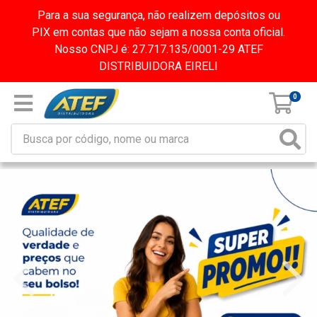
Para a sua segurança, não realizem depósitos ou
PIX em contas que não sejam a nossa conta oficial.
Nosso CNPJ é: 27.717.135/0001-29 ATEF
DISTRIBUIDORA EIRELI
0