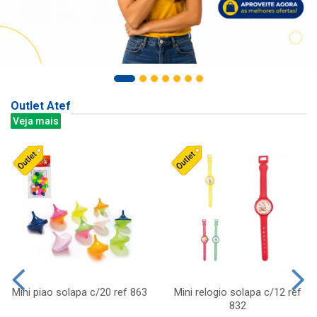
Outlet Atef
Veja mais
Mini piao solapa c/20 ref 863
Mini relogio solapa c/12 ref
832