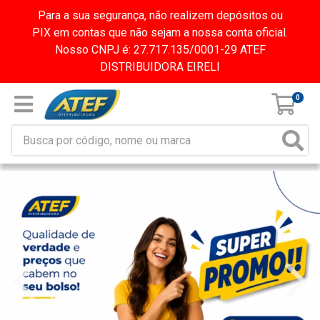
Para a sua segurança, não realizem depósitos ou
PIX em contas que não sejam a nossa conta oficial.
Nosso CNPJ é: 27.717.135/0001-29 ATEF
DISTRIBUIDORA EIRELI
0