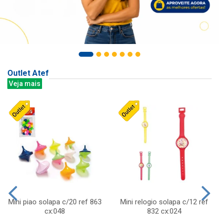
Outlet Atef
Veja mais
Mini piao solapa c/20 ref 863
Mini relogio solapa c/12 ref
cx:048
832 cx:024