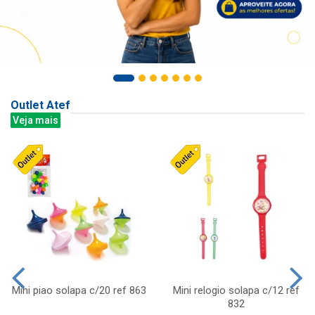
Outlet Atef
Veja mais
Mini piao solapa c/20 ref 863
Mini relogio solapa c/12 ref
832