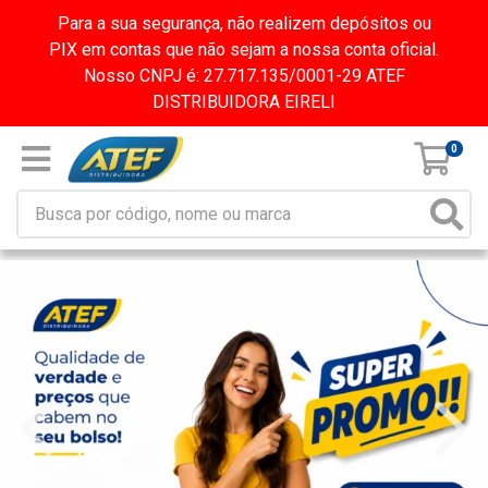
Para a sua segurança, não realizem depósitos ou
PIX em contas que não sejam a nossa conta oficial.
Nosso CNPJ é: 27.717.135/0001-29 ATEF
DISTRIBUIDORA EIRELI
0