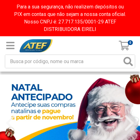
Para a sua segurança, não realizem depósitos ou
PIX em contas que não sejam a nossa conta oficial.
Nosso CNPJ é: 27.717.135/0001-29 ATEF
DISTRIBUIDORA EIRELI
0