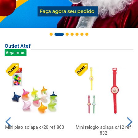
Outlet Atef
Veja mais
Mini piao solapa c/20 ref 863
Mini relogio solapa c/12 ref
832