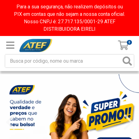
Para a sua segurança, não realizem depósitos ou
PIX em contas que não sejam a nossa conta oficial.
Nosso CNPJ é: 27.717.135/0001-29 ATEF
DISTRIBUIDORA EIRELI
0