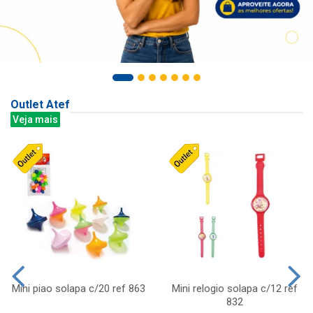
Outlet Atef
Veja mais
Mini piao solapa c/20 ref 863
Mini relogio solapa c/12 ref
832