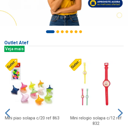
Outlet Atef
Veja mais
Mini piao solapa c/20 ref 863
Mini relogio solapa c/12 ref
832