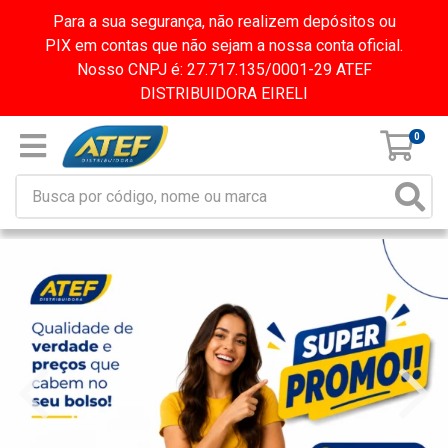
Para a sua segurança, não realizem depósitos ou
PIX em contas que não sejam a nossa conta oficial.
Nosso CNPJ é: 27.717.135/0001-29 ATEF
DISTRIBUIDORA EIRELI
0