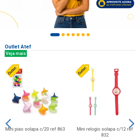
Outlet Atef
Veja mais
Mini piao solapa c/20 ref 863
Mini relogio solapa c/12 ref
832