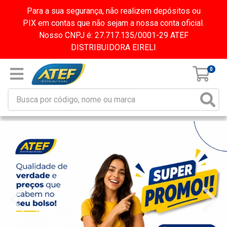
Para a sua segurança, não realizem depósitos ou
PIX em contas que não sejam a nossa conta oficial.
Nosso CNPJ é: 27.717.135/0001-29 ATEF
DISTRIBUIDORA EIRELI
0