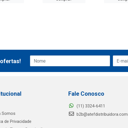
ofertas!
itucional
Fale Conosco
(11) 3324-6411
 Somos
b2b@atefdistribuidora.com
ica de Privacidade