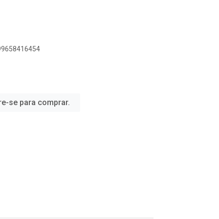
899658416454
re-se para comprar.