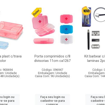
 plast c/trava
Porta comprimidos c/8
Kit barbear c
olor
divisorias 11cm ca1267
laminas 2p
o: 900694
Código: 096947
Código: 
em: Unidade
Embalagem: Unidade
Embalagem:
 48 Unidade(s)
Caixa Com: 96 Unidade(s)
Caixa Com: 14
u login ou
Faça seu login ou
Faça seu 
re-se para
cadastre-se para
cadastre-
mprar.
comprar.
compr