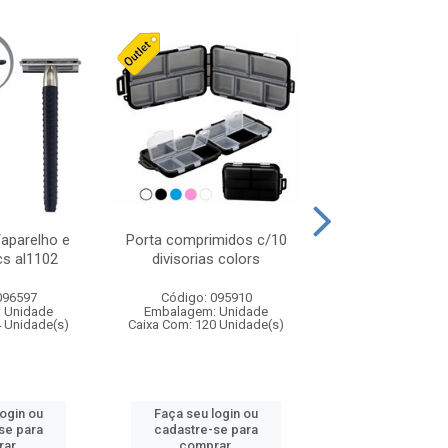
/aparelho e
Porta comprimidos c/10
Necessaire de pl
cs al1102
divisorias colors
colors 22cm c
096597
Código: 095910
Código: 094
 Unidade
Embalagem: Unidade
Embalagem: U
4 Unidade(s)
Caixa Com: 120 Unidade(s)
Caixa Com: 48 Un
login ou
Faça seu login ou
Faça seu log
se para
cadastre-se para
cadastre-se 
ar.
comprar.
comprar