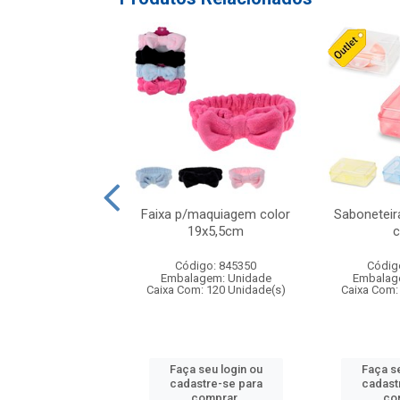
ire de plast alta
Faixa p/maquiagem color
Saboneteira
s 22cm ca15325
19x5,5cm
c
digo: 094697
Código: 845350
Códig
agem: Unidade
Embalagem: Unidade
Embalag
om: 48 Unidade(s)
Caixa Com: 120 Unidade(s)
Caixa Com:
 seu login ou
Faça seu login ou
Faça se
astre-se para
cadastre-se para
cadast
comprar.
comprar.
co