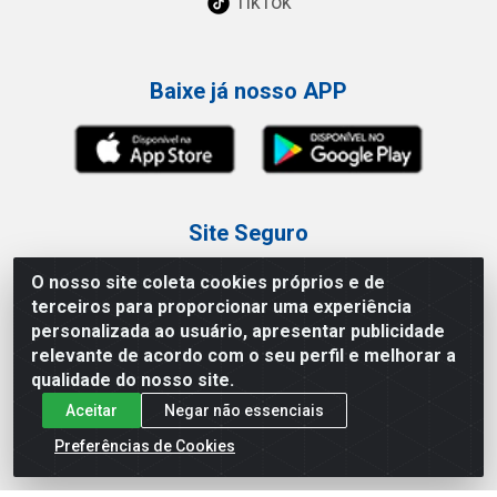
TikTok
Baixe já nosso APP
Site Seguro
O nosso site coleta cookies próprios e de
terceiros para proporcionar uma experiência
personalizada ao usuário, apresentar publicidade
relevante de acordo com o seu perfil e melhorar a
Loja / Showroom
qualidade do nosso site.
Aceitar
Negar não essenciais
Tel.: (11) 3227-0546
Av Vautier, 587/597 - Pari - São Paulo/SP
Preferências de Cookies