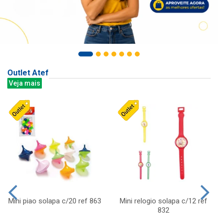
Outlet Atef
Veja mais
Mini piao solapa c/20 ref 863
Mini relogio solapa c/12 ref
832