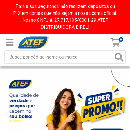
Para a sua segurança, não realizem depósitos ou
PIX em contas que não sejam a nossa conta oficial.
Nosso CNPJ é: 27.717.135/0001-29 ATEF
DISTRIBUIDORA EIRELI
0