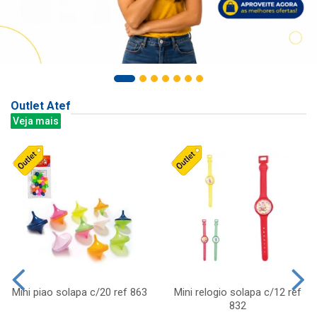
Outlet Atef
Veja mais
Mini piao solapa c/20 ref 863
Mini relogio solapa c/12 ref
832