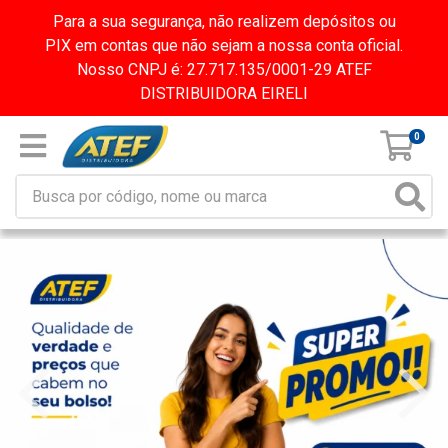
Para a sua segurança, não realizem depósitos ou
PIX em contas que não sejam a nossa conta oficial.
Nosso CNPJ é: 27.717.135/0001-29 ATEF
DISTRIBUIDORA EIRELI
0