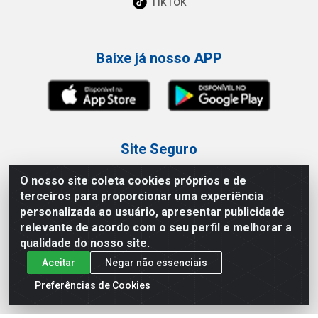
TikTok
Baixe já nosso APP
Site Seguro
O nosso site coleta cookies próprios e de
terceiros para proporcionar uma experiência
personalizada ao usuário, apresentar publicidade
relevante de acordo com o seu perfil e melhorar a
Loja / Showroom
qualidade do nosso site.
Aceitar
Negar não essenciais
Tel.: (11) 3227-0546
Av Vautier, 587/597 - Pari - São Paulo/SP
Preferências de Cookies