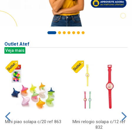
Outlet Atef
Veja mais
Mini piao solapa c/20 ref 863
Mini relogio solapa c/12 ref
832