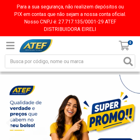
Para a sua segurança, não realizem depósitos ou
PIX em contas que não sejam a nossa conta oficial.
Nosso CNPJ é: 27.717.135/0001-29 ATEF
DISTRIBUIDORA EIRELI
0