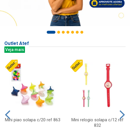
Outlet Atef
Veja mais
Mini piao solapa c/20 ref 863
Mini relogio solapa c/12 ref
832