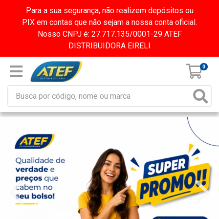
Para a sua segurança, não realizem depósitos ou
PIX em contas que não sejam a nossa conta oficial.
Nosso CNPJ é: 27.717.135/0001-29 ATEF
DISTRIBUIDORA EIRELI
0