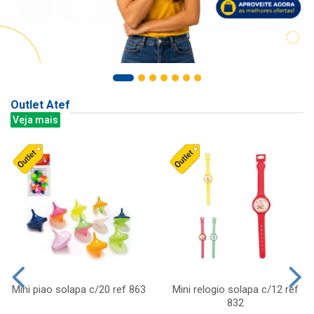
Outlet Atef
Veja mais
Mini piao solapa c/20 ref 863
Mini relogio solapa c/12 ref
832