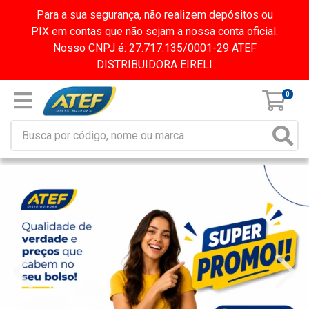
Para a sua segurança, não realizem depósitos ou
PIX em contas que não sejam a nossa conta oficial.
Nosso CNPJ é: 27.717.135/0001-29 ATEF
DISTRIBUIDORA EIRELI
0