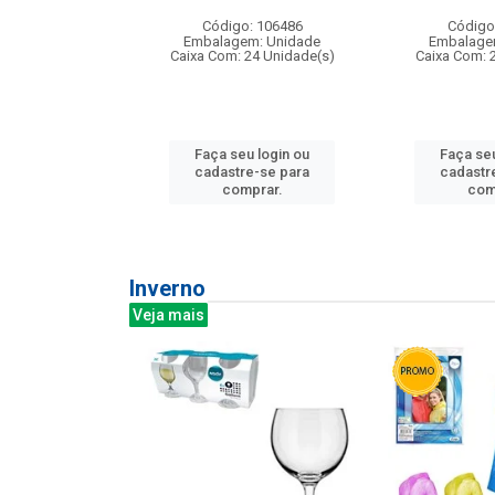
:240
Código: 106486
Código
: 275814
Embalagem: Unidade
Embalage
m: Unidade
Caixa Com: 24 Unidade(s)
Caixa Com: 
240 Unidade(s)
Faça seu login ou
Faça seu
u login ou
cadastre-se para
cadastr
e-se para
comprar.
com
prar.
Inverno
Veja mais