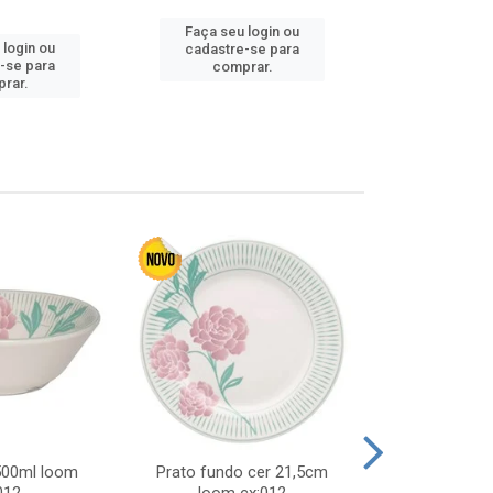
Faça seu login ou
Faça seu 
 login ou
cadastre-se para
cadastre
-se para
comprar.
comp
rar.
 500ml loom
Prato fundo cer 21,5cm
Prato raso c