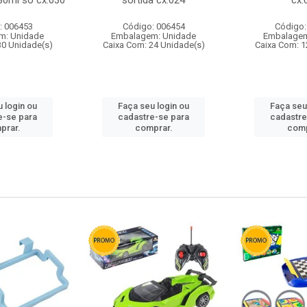
80ml so cx:030
sortida cx:024
cx:
: 006453
Código: 006454
Código:
m: Unidade
Embalagem: Unidade
Embalagem
30 Unidade(s)
Caixa Com: 24 Unidade(s)
Caixa Com: 1
 login ou
Faça seu login ou
Faça seu
e-se para
cadastre-se para
cadastre
prar.
comprar.
comp