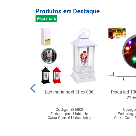
Produtos em Destaque
Veja mais
do c/2pcs 9cm
Luminaria noel 3f cx:006
Pisca led 10
00360
220v
: 833299
Código: 836802
Código
m: Unidade
Embalagem: Unidade
Embalage
360 Unidade(s)
Caixa Com: 6 Unidade(s)
Caixa Com: 
006743/2019