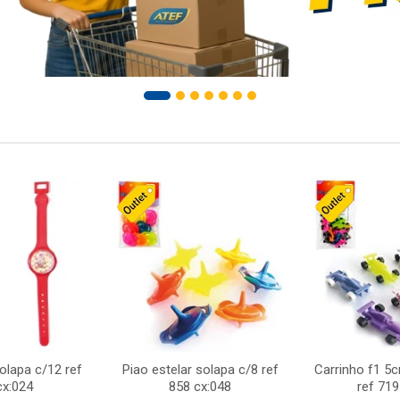
solapa c/12 ref
Piao estelar solapa c/8 ref
Carrinho f1 5
cx:024
858 cx:048
ref 719