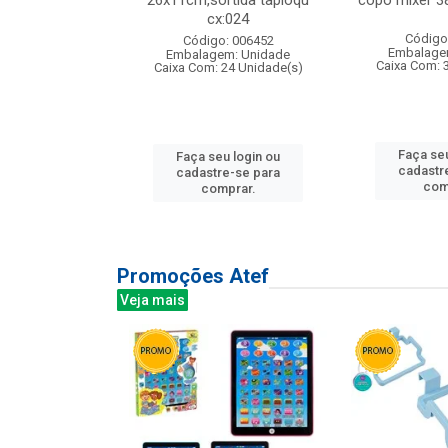
s cx:012
26x11cm,sortida tapioqu
copo mixer 3
cx:024
: 135177
Código
Código: 006452
m: Unidade
Embalage
Embalagem: Unidade
12 Unidade(s)
Caixa Com: 
Caixa Com: 24 Unidade(s)
u login ou
Faça seu
Faça seu login ou
e-se para
cadastr
cadastre-se para
prar.
com
comprar.
Promoções Atef
Veja mais