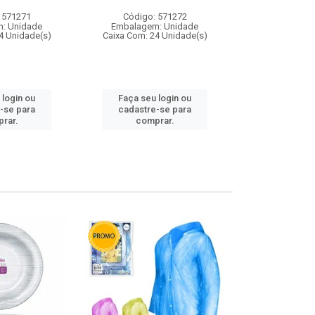
 571271
Código: 571272
Código:
: Unidade
Embalagem: Unidade
Embalagem
4 Unidade(s)
Caixa Com: 24 Unidade(s)
Caixa Com: 4
 login ou
Faça seu login ou
Faça seu 
-se para
cadastre-se para
cadastre
rar.
comprar.
comp