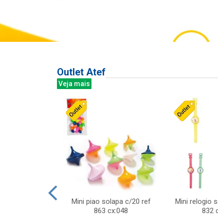
Outlet Atef
Veja mais
last c/div
Mini piao solapa c/20 ref
Mini relogio 
m ursinhos sor
863 cx:048
832 