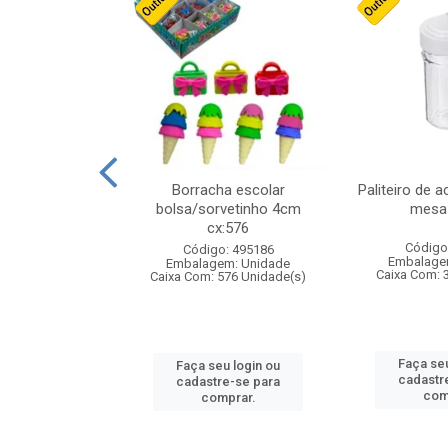
stico n.4 12cm
Borracha escolar
Paliteiro de a
bolsa/sorvetinho 4cm
mesa 
cx:576
: 940550
Código
Código: 495186
m: Unidade
Embalage
Embalagem: Unidade
24 Unidade(s)
Caixa Com: 
Caixa Com: 576 Unidade(s)
u login ou
Faça seu
Faça seu login ou
e-se para
cadastr
cadastre-se para
prar.
com
comprar.