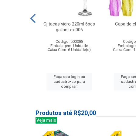
 vidro 23,5cm
Cj tacas vidro 220ml 6pcs
Capa de c
etala cx:024
gallant cx:006
: 503788
Código: 500088
Código
m: Unidade
Embalagem: Unidade
Embalage
24 Unidade(s)
Caixa Com: 6 Unidade(s)
Caixa Com: 1
u login ou
Faça seu login ou
Faça seu
e-se para
cadastre-se para
cadastr
prar.
comprar.
com
Produtos até R$20,00
Veja mais