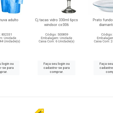
huva adulto
Cj tacas vidro 330ml 6pcs
Prato fundo
windsor cx:006
diamant
: 832331
Código: 500859
Código:
m: Unidade
Embalagem: Unidade
Embalagem
44 Unidade(s)
Caixa Com: 6 Unidade(s)
Caixa Com: 2
 login ou
Faça seu login ou
Faça seu
e-se para
cadastre-se para
cadastre
prar.
comprar.
comp