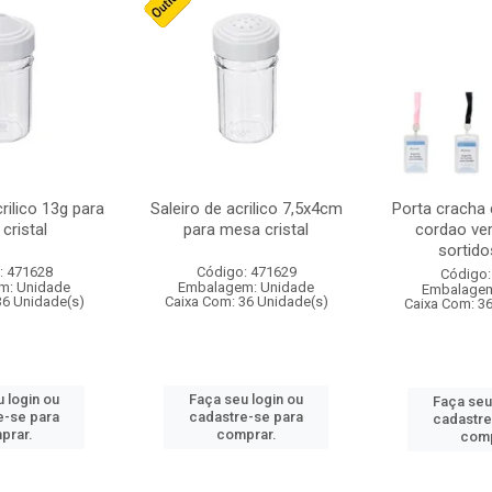
crilico 13g para
Saleiro de acrilico 7,5x4cm
Porta cracha
cristal
para mesa cristal
cordao ver
sortidos
: 471628
Código: 471629
Código:
m: Unidade
Embalagem: Unidade
Embalagem
36 Unidade(s)
Caixa Com: 36 Unidade(s)
Caixa Com: 3
 login ou
Faça seu login ou
Faça seu
e-se para
cadastre-se para
cadastre
prar.
comprar.
comp