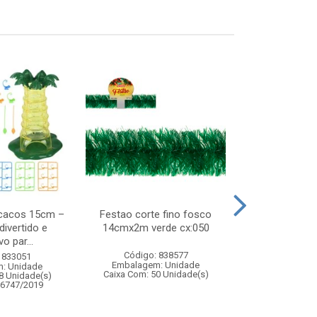
cacos 15cm –
Festao corte fino fosco
Aparador higie
divertido e
14cmx2m verde cx:050
c/3 
o par...
Código: 838577
Código:
 833051
Embalagem: Unidade
Embalagem
: Unidade
Caixa Com: 50 Unidade(s)
Caixa Com: 9
8 Unidade(s)
06747/2019