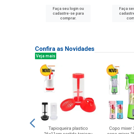
Faça seu login ou
Faça seu
u login ou
cadastre-se para
cadastr
e-se para
comprar.
com
prar.
Confira as Novidades
Veja mais
mesa cer 18cm
Tapioqueira plastico
Copo mixer 