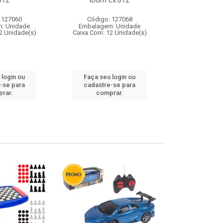
012
loom cx:012
cx:
 127060
Código: 127068
Código:
: Unidade
Embalagem: Unidade
Embalagem
2 Unidade(s)
Caixa Com: 12 Unidade(s)
Caixa Com: 1
 login ou
Faça seu login ou
Faça seu 
-se para
cadastre-se para
cadastre
rar.
comprar.
comp