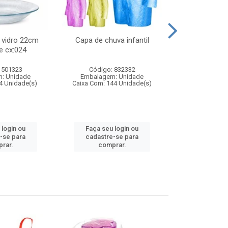
 vidro 22cm
Capa de chuva infantil
Jg prato fun
e cx:024
diam
 501323
Código: 832332
Código:
: Unidade
Embalagem: Unidade
Embalagem
4 Unidade(s)
Caixa Com: 144 Unidade(s)
Caixa Com: 6
 login ou
Faça seu login ou
Faça seu 
-se para
cadastre-se para
cadastre
rar.
comprar.
comp