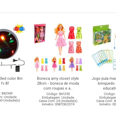
0led color 8m
Boneca amy closet style
Jogo pula ma
 fv 8f
28cm - boneca de moda
brinquedo 
com roupas e a...
educativ
: 842949
Código: 841293
Código:
m: Unidade
Embalagem: Unidade
Embalagem
50 Unidade(s)
Caixa Com: 24 Unidade(s)
Caixa Com: 4
Inmetro: 008728/2019
Inmetro: 0