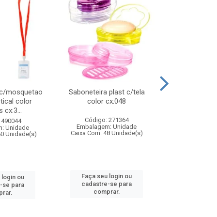
 c/mosquetao
Saboneteira plast c/tela
Prato plas
tical color
color cx:048
colorido
 cx:3...
Código: 271364
Código:
 490044
Embalagem: Unidade
Embalagem
: Unidade
Caixa Com: 48 Unidade(s)
Caixa Com: 4
60 Unidade(s)
Faça seu login ou
Faça seu 
 login ou
cadastre-se para
cadastre
-se para
comprar.
comp
rar.