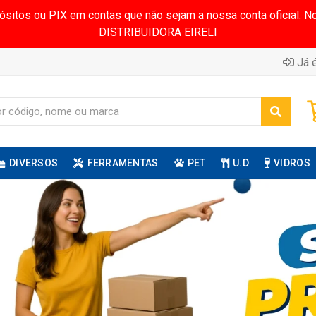
pósitos ou PIX em contas que não sejam a nossa conta oficial.
DISTRIBUIDORA EIRELI
Já é
DIVERSOS
FERRAMENTAS
PET
U.D
VIDROS