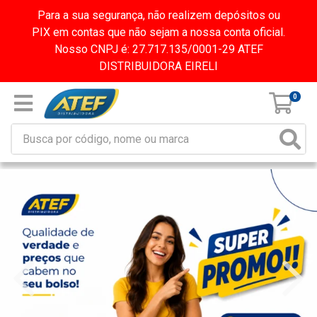
Para a sua segurança, não realizem depósitos ou
PIX em contas que não sejam a nossa conta oficial.
Nosso CNPJ é: 27.717.135/0001-29 ATEF
DISTRIBUIDORA EIRELI
0