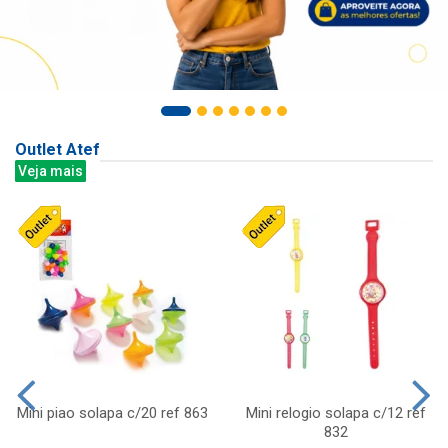
Outlet Atef
Veja mais
Mini piao solapa c/20 ref 863
Mini relogio solapa c/12 ref
832