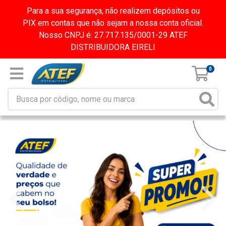
Para a sua segurança, não realizem depósitos ou
PIX em contas que não sejam a nossa conta oficial.
Nosso CNPJ é: 27.717.135/0001-29 ATEF
DISTRIBUIDORA EIRELI
0