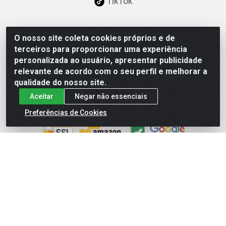
TikTok
O nosso site coleta cookies próprios e de
Baixe já nosso APP
terceiros para proporcionar uma experiência
personalizada ao usuário, apresentar publicidade
relevante de acordo com o seu perfil e melhorar a
qualidade do nosso site.
Aceitar
Negar não essenciais
Site Seguro
Preferências de Cookies
Loja / Showroom
Tel.: (11) 3227-0546
Av Vautier, 587/597 - Pari - São Paulo/SP