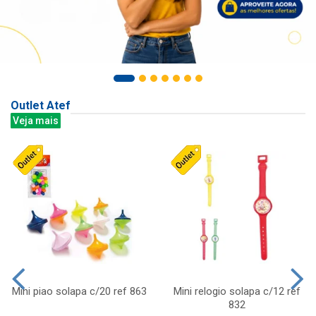
Outlet Atef
Veja mais
Mini piao solapa c/20 ref 863
Mini relogio solapa c/12 ref
832