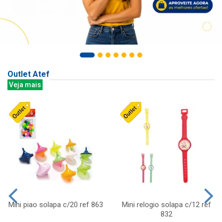
Outlet Atef
Veja mais
Mini piao solapa c/20 ref 863
Mini relogio solapa c/12 ref
832