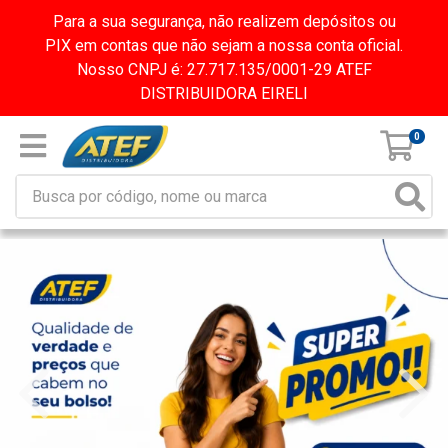
Para a sua segurança, não realizem depósitos ou
PIX em contas que não sejam a nossa conta oficial.
Nosso CNPJ é: 27.717.135/0001-29 ATEF
DISTRIBUIDORA EIRELI
0