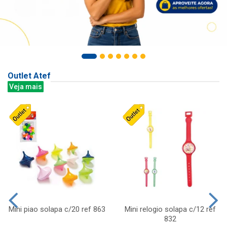
Outlet Atef
Veja mais
Mini piao solapa c/20 ref 863
Mini relogio solapa c/12 ref
832