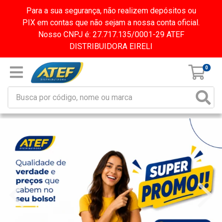
Para a sua segurança, não realizem depósitos ou
PIX em contas que não sejam a nossa conta oficial.
Nosso CNPJ é: 27.717.135/0001-29 ATEF
DISTRIBUIDORA EIRELI
0