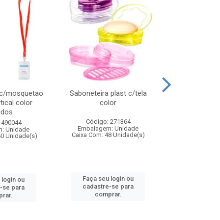
 c/mosquetao
Saboneteira plast c/tela
Prato plas
tical color
color
colo
idos
Código: 271364
Código:
 490044
Embalagem: Unidade
Embalagem
: Unidade
Caixa Com: 48 Unidade(s)
Caixa Com: 4
60 Unidade(s)
Faça seu login ou
Faça seu 
 login ou
cadastre-se para
cadastre
-se para
comprar.
comp
rar.