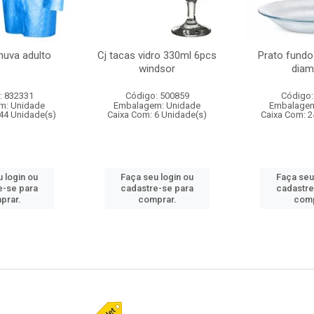
huva adulto
Cj tacas vidro 330ml 6pcs
Prato fundo
windsor
diam
: 832331
Código: 500859
Código:
m: Unidade
Embalagem: Unidade
Embalagem
44 Unidade(s)
Caixa Com: 6 Unidade(s)
Caixa Com: 2
 login ou
Faça seu login ou
Faça seu
e-se para
cadastre-se para
cadastre
prar.
comprar.
comp