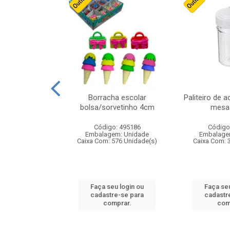
cores sortidas
Borracha escolar
Paliteiro de a
ref 130s
bolsa/sorvetinho 4cm
mesa 
: 826147
Código: 495186
Código
m: Unidade
Embalagem: Unidade
Embalage
160 Unidade(s)
Caixa Com: 576 Unidade(s)
Caixa Com: 
u login ou
Faça seu login ou
Faça seu
e-se para
cadastre-se para
cadastr
prar.
comprar.
com