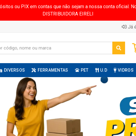
pósitos ou PIX em contas que não sejam a nossa conta oficial.
DISTRIBUIDORA EIRELI
Já é
DIVERSOS
FERRAMENTAS
PET
U.D
VIDROS