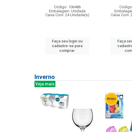
: 275814
Código: 106486
Código
m: Unidade
Embalagem: Unidade
Embalage
240 Unidade(s)
Caixa Com: 24 Unidade(s)
Caixa Com: 
u login ou
Faça seu login ou
Faça seu
e-se para
cadastre-se para
cadastr
prar.
comprar.
com
Inverno
Veja mais