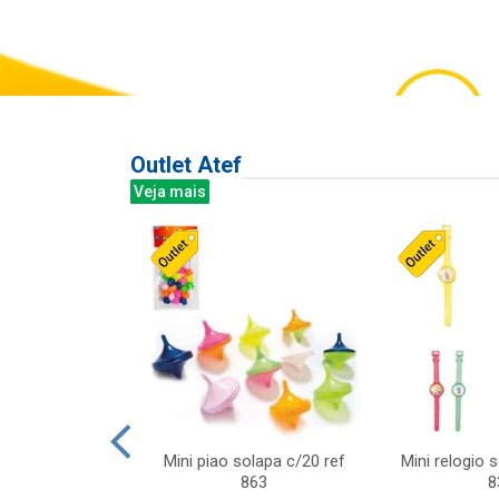
Outlet Atef
Veja mais
last c/div
Mini piao solapa c/20 ref
Mini relogio 
m ursinhos sor
863
8