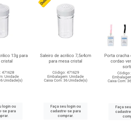
crilico 13g para
Saleiro de acrilico 7,5x4cm
Porta cracha
cristal
para mesa cristal
cordao ver
sort
: 471628
Código: 471629
Código:
m: Unidade
Embalagem: Unidade
Embalagem
36 Unidade(s)
Caixa Com: 36 Unidade(s)
Caixa Com: 3
 login ou
Faça seu login ou
Faça seu
e-se para
cadastre-se para
cadastre
prar.
comprar.
comp