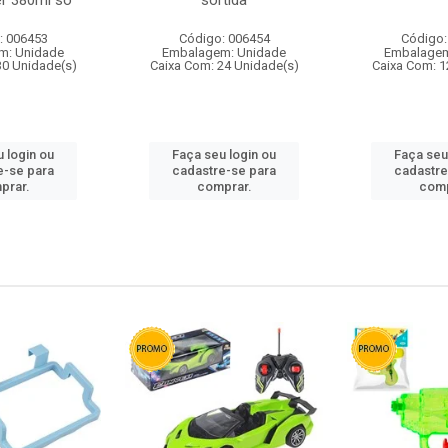
r 380ml so
sortida
: 006453
Código: 006454
Código:
m: Unidade
Embalagem: Unidade
Embalagem
30 Unidade(s)
Caixa Com: 24 Unidade(s)
Caixa Com: 1
 login ou
Faça seu login ou
Faça seu
e-se para
cadastre-se para
cadastre
prar.
comprar.
comp