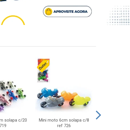
cm solapa c/20
Mini moto 6cm solapa c/8
Giro helice so
 719
ref 726
75