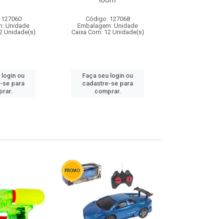
loom
 127060
Código: 127068
Código:
: Unidade
Embalagem: Unidade
Embalagem
2 Unidade(s)
Caixa Com: 12 Unidade(s)
Caixa Com: 1
 login ou
Faça seu login ou
Faça seu 
-se para
cadastre-se para
cadastre
rar.
comprar.
comp