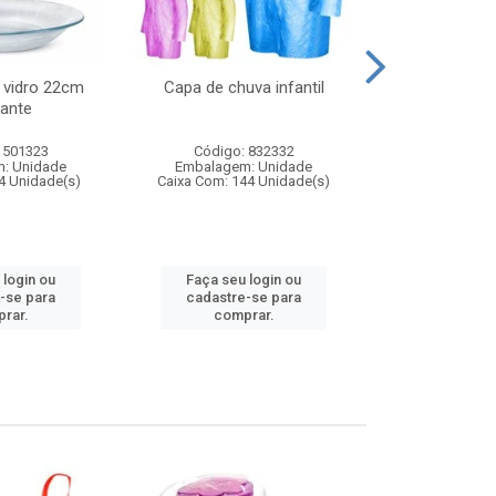
 vidro 22cm
Capa de chuva infantil
Jg prato fun
ante
diam
 501323
Código: 832332
Código:
: Unidade
Embalagem: Unidade
Embalagem
4 Unidade(s)
Caixa Com: 144 Unidade(s)
Caixa Com: 6
 login ou
Faça seu login ou
Faça seu 
-se para
cadastre-se para
cadastre
rar.
comprar.
comp