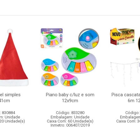
el simples
Piano baby c/luz e som
Pisca cascata
41cm
12x9cm
6m 12
: 830884
Código: 833280
Código:
m: Unidade
Embalagem: Unidade
Embalagem
20 Unidade(s)
Caixa Com: 60 Unidade(s)
Caixa Com: 3
Inmetro: 006407/2019