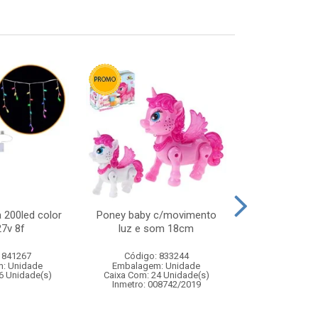
 200led color
Poney baby c/movimento
Magic ball c
7v 8f
luz e som 18cm
15
 841267
Código: 833244
Código:
: Unidade
Embalagem: Unidade
Embalagem
6 Unidade(s)
Caixa Com: 24 Unidade(s)
Caixa Com: 2
Inmetro: 008742/2019
Inmetro: ABCP-B