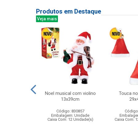
Produtos em Destaque
Veja mais
tinho a corda
Noel musical com violino
Touca no
13x39cm
29x
: 841408
Código: 830857
Código
m: Unidade
Embalagem: Unidade
Embalage
240 Unidade(s)
Caixa Com: 12 Unidade(s)
Caixa Com: 1
007317/2019