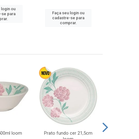
 login ou
Faça seu login ou
Faça seu 
-se para
cadastre-se para
cadastre
rar.
comprar.
comp
 500ml loom
Prato fundo cer 21,5cm
Prato raso c