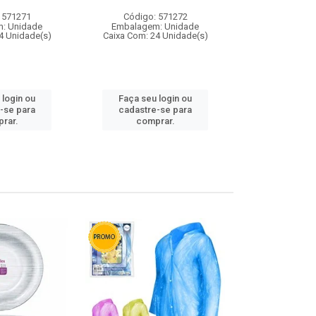
 571271
Código: 571272
Código:
: Unidade
Embalagem: Unidade
Embalagem
4 Unidade(s)
Caixa Com: 24 Unidade(s)
Caixa Com: 4
 login ou
Faça seu login ou
Faça seu 
-se para
cadastre-se para
cadastre
rar.
comprar.
comp