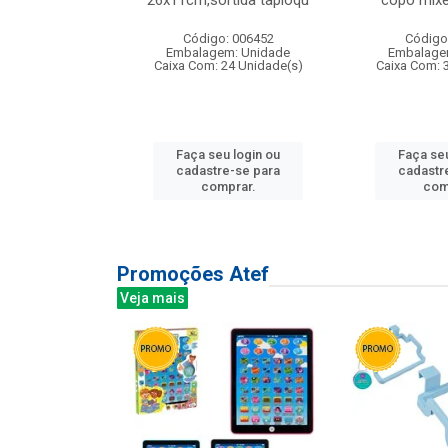
irios
26x11cm,sortida tapioqu
copo mixe
: 135177
Código: 006452
Código
m: Unidade
Embalagem: Unidade
Embalage
12 Unidade(s)
Caixa Com: 24 Unidade(s)
Caixa Com: 
u login ou
Faça seu login ou
Faça seu
e-se para
cadastre-se para
cadastr
prar.
comprar.
com
Promoções Atef
Veja mais