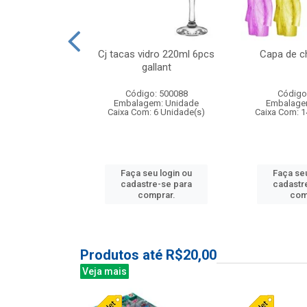
o raso 25,5cm
Cj tacas vidro 220ml 6pcs
Capa de c
e petala
gallant
: 503787
Código: 500088
Código
m: Unidade
Embalagem: Unidade
Embalage
24 Unidade(s)
Caixa Com: 6 Unidade(s)
Caixa Com: 1
u login ou
Faça seu login ou
Faça seu
e-se para
cadastre-se para
cadastr
prar.
comprar.
com
Produtos até R$20,00
Veja mais