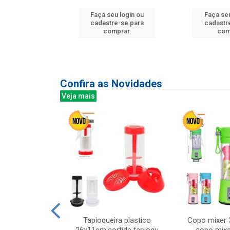
Faça seu login ou
Faça seu
u login ou
cadastre-se para
cadastr
e-se para
comprar.
com
prar.
Confira as Novidades
Veja mais
mesa cer 18cm
Tapioqueira plastico
Copo mixer 