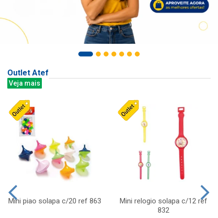
Outlet Atef
Veja mais
Mini piao solapa c/20 ref 863
Mini relogio solapa c/12 ref
832