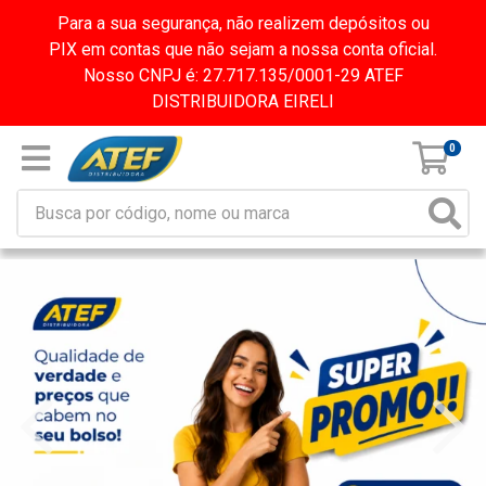
Para a sua segurança, não realizem depósitos ou
PIX em contas que não sejam a nossa conta oficial.
Nosso CNPJ é: 27.717.135/0001-29 ATEF
DISTRIBUIDORA EIRELI
0