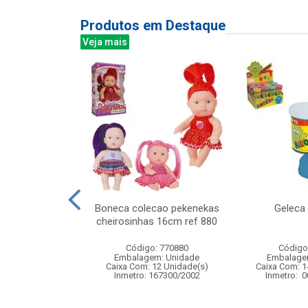
Produtos em Destaque
Veja mais
ca c/luz e som
Boneca colecao pekenekas
Geleca
2cm
cheirosinhas 16cm ref 880
: 841380
Código: 770880
Código
m: Unidade
Embalagem: Unidade
Embalage
48 Unidade(s)
Caixa Com: 12 Unidade(s)
Caixa Com: 1
008368/2019
Inmetro: 167300/2002
Inmetro: 