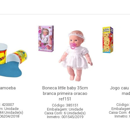
 amoeba
Boneca little baby 35cm
Jogo caiu
branca primeira oracao
mad
ref151
: 420007
Código:
Código: 385151
m: Unidade
Embalagem
Embalagem: Unidade
44 Unidade(s)
Caixa Com: 
Caixa Com: 6 Unidade(s)
006204/2018
Inmetro:
Inmetro: 001545/2019