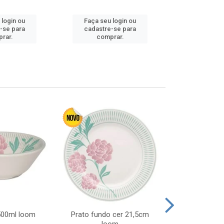
 login ou
Faça seu login ou
Faça seu 
-se para
cadastre-se para
cadastre
rar.
comprar.
comp
 500ml loom
Prato fundo cer 21,5cm
Prato raso c