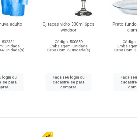
huva adulto
Cj tacas vidro 330ml 6pcs
Prato fundo
windsor
diam
: 832331
Código: 500859
Código:
m: Unidade
Embalagem: Unidade
Embalagem
44 Unidade(s)
Caixa Com: 6 Unidade(s)
Caixa Com: 2
 login ou
Faça seu login ou
Faça seu
e-se para
cadastre-se para
cadastre
prar.
comprar.
comp