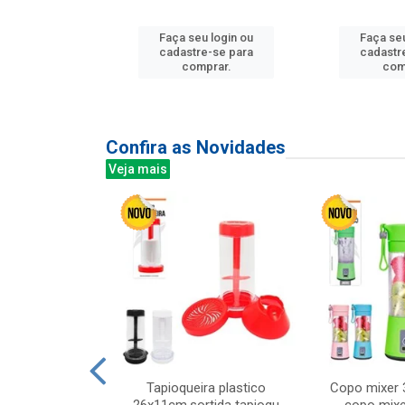
u login ou
Faça seu login ou
Faça seu
e-se para
cadastre-se para
cadastr
prar.
comprar.
com
Confira as Novidades
Veja mais
mesa cer 18cm
Tapioqueira plastico
Copo mixer 