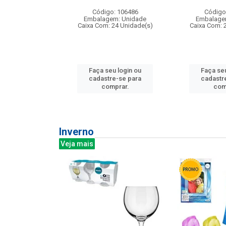
: 275814
Código: 106486
Código
m: Unidade
Embalagem: Unidade
Embalage
240 Unidade(s)
Caixa Com: 24 Unidade(s)
Caixa Com: 
u login ou
Faça seu login ou
Faça seu
e-se para
cadastre-se para
cadastr
prar.
comprar.
com
Inverno
Veja mais