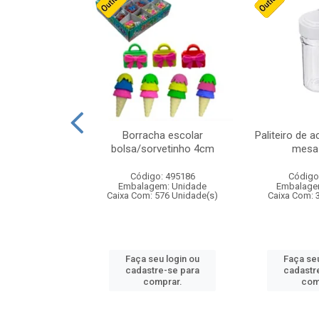
stico n.4 12cm
Borracha escolar
Paliteiro de a
bolsa/sorvetinho 4cm
mesa 
: 940550
Código: 495186
Código
m: Unidade
Embalagem: Unidade
Embalage
24 Unidade(s)
Caixa Com: 576 Unidade(s)
Caixa Com: 
u login ou
Faça seu login ou
Faça seu
e-se para
cadastre-se para
cadastr
prar.
comprar.
com