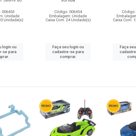
r 380ml so
sortida
: 006453
Código: 006454
Código:
m: Unidade
Embalagem: Unidade
Embalagem
30 Unidade(s)
Caixa Com: 24 Unidade(s)
Caixa Com: 1
 login ou
Faça seu login ou
Faça seu
e-se para
cadastre-se para
cadastre
prar.
comprar.
comp