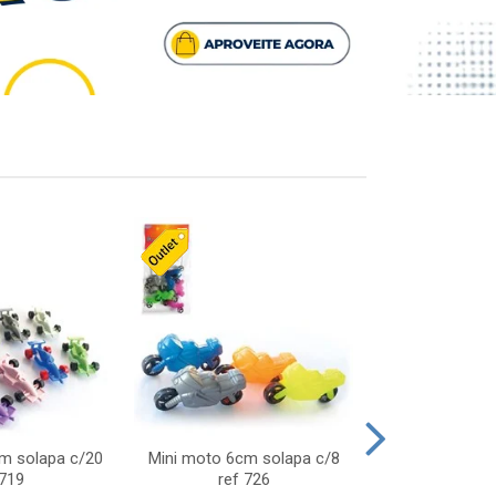
cm solapa c/20
Mini moto 6cm solapa c/8
Giro helice so
 719
ref 726
75