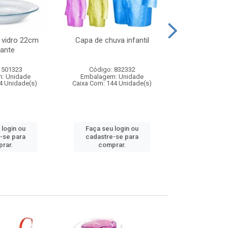
 vidro 22cm
Capa de chuva infantil
Jg prato fun
ante
diam
 501323
Código: 832332
Código:
: Unidade
Embalagem: Unidade
Embalagem
4 Unidade(s)
Caixa Com: 144 Unidade(s)
Caixa Com: 6
 login ou
Faça seu login ou
Faça seu 
-se para
cadastre-se para
cadastre
rar.
comprar.
comp