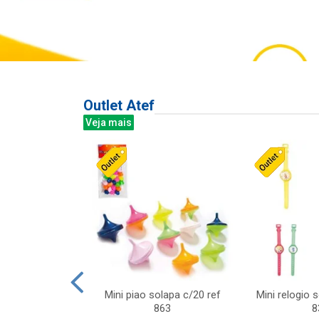
Outlet Atef
Veja mais
last c/div
Mini piao solapa c/20 ref
Mini relogio 
m ursinhos sor
863
8