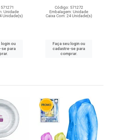
 571271
Código: 571272
Código:
: Unidade
Embalagem: Unidade
Embalagem
4 Unidade(s)
Caixa Com: 24 Unidade(s)
Caixa Com: 4
 login ou
Faça seu login ou
Faça seu 
-se para
cadastre-se para
cadastre
rar.
comprar.
comp