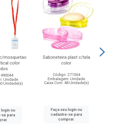
 c/mosquetao
Saboneteira plast c/tela
Prato plas
tical color
color
colo
idos
Código: 271364
Código:
 490044
Embalagem: Unidade
Embalagem
: Unidade
Caixa Com: 48 Unidade(s)
Caixa Com: 4
60 Unidade(s)
Faça seu login ou
Faça seu 
 login ou
cadastre-se para
cadastre
-se para
comprar.
comp
rar.