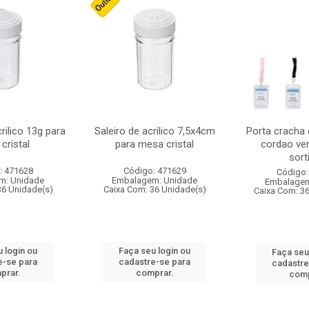
crilico 13g para
Saleiro de acrilico 7,5x4cm
Porta cracha
cristal
para mesa cristal
cordao ver
sort
: 471628
Código: 471629
Código:
m: Unidade
Embalagem: Unidade
Embalagem
36 Unidade(s)
Caixa Com: 36 Unidade(s)
Caixa Com: 3
 login ou
Faça seu login ou
Faça seu
e-se para
cadastre-se para
cadastre
prar.
comprar.
comp