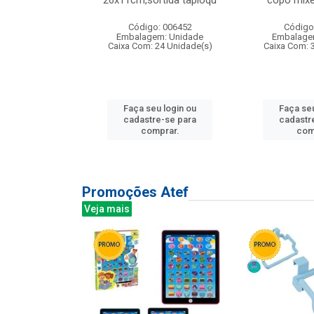
irios
26x11cm,sortida tapioqu
copo mixe
: 135177
Código: 006452
Código
m: Unidade
Embalagem: Unidade
Embalage
12 Unidade(s)
Caixa Com: 24 Unidade(s)
Caixa Com: 
u login ou
Faça seu login ou
Faça seu
e-se para
cadastre-se para
cadastr
prar.
comprar.
com
Promoções Atef
Veja mais