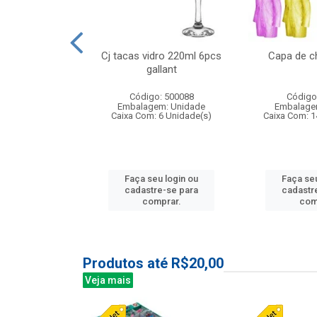
o raso 25,5cm
Cj tacas vidro 220ml 6pcs
Capa de c
e petala
gallant
: 503787
Código: 500088
Código
m: Unidade
Embalagem: Unidade
Embalage
24 Unidade(s)
Caixa Com: 6 Unidade(s)
Caixa Com: 1
u login ou
Faça seu login ou
Faça seu
e-se para
cadastre-se para
cadastr
prar.
comprar.
com
Produtos até R$20,00
Veja mais