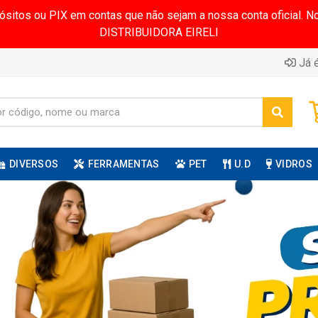
pósitos ou PIX em contas que não sejam a nossa conta oficial.
DISTRIBUIDORA EIRELI
Já é
DIVERSOS
FERRAMENTAS
PET
U.D
VIDROS