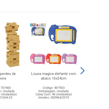
 perdeu de
Lousa magica elefante com
Bastao bolh
eira
abaco 16x24cm
gigant
 707460
Código: 837923
Código:
: Unidade
Embalagem: Unidade
Embalagem
4 Unidade(s)
Caixa Com: 96 Unidade(s)
Caixa Com: 4
 01264-25
Inmetro: 005964/2019
Inmetro: 0