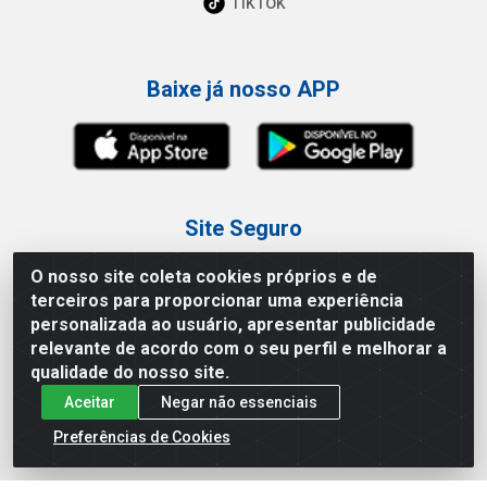
TikTok
Baixe já nosso APP
Site Seguro
O nosso site coleta cookies próprios e de
terceiros para proporcionar uma experiência
personalizada ao usuário, apresentar publicidade
relevante de acordo com o seu perfil e melhorar a
Loja / Showroom
qualidade do nosso site.
Aceitar
Negar não essenciais
Tel.: (11) 3227-0546
Av Vautier, 587/597 - Pari - São Paulo/SP
Preferências de Cookies