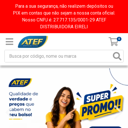
Para a sua segurança, não realizem depósitos ou
PIX em contas que não sejam a nossa conta oficial.
Nosso CNPJ é: 27.717.135/0001-29 ATEF
DISTRIBUIDORA EIRELI
0