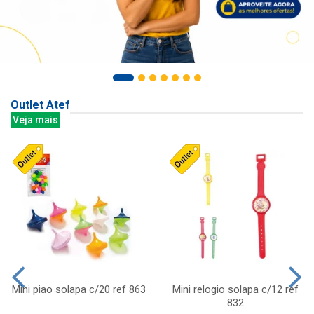
Outlet Atef
Veja mais
Mini piao solapa c/20 ref 863
Mini relogio solapa c/12 ref
832