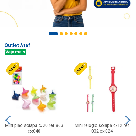
Outlet Atef
Veja mais
Mini piao solapa c/20 ref 863
Mini relogio solapa c/12 ref
cx:048
832 cx:024