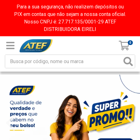
Para a sua segurança, não realizem depósitos ou
PIX em contas que não sejam a nossa conta oficial.
Nosso CNPJ é: 27.717.135/0001-29 ATEF
DISTRIBUIDORA EIRELI
0