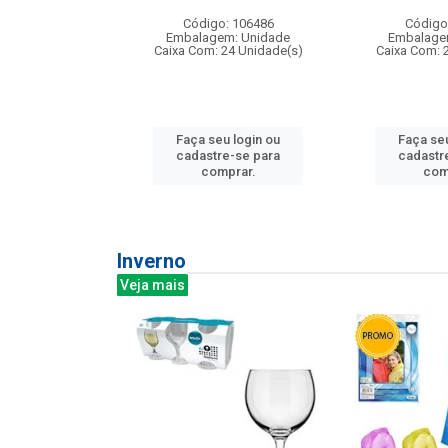
: 275814
Código: 106486
Código
m: Unidade
Embalagem: Unidade
Embalage
240 Unidade(s)
Caixa Com: 24 Unidade(s)
Caixa Com: 
u login ou
Faça seu login ou
Faça seu
e-se para
cadastre-se para
cadastr
prar.
comprar.
com
Inverno
Veja mais