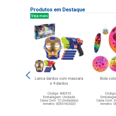
Produtos em Destaque
Veja mais
despertador
Lanca dardos com mascara
Bola col
black retang
e 4 dardos
: 831092
Código: 842310
Código
m: Unidade
Embalagem: Unidade
Embalage
144 Unidade(s)
Caixa Com: 12 Unidade(s)
Caixa Com: 2
Inmetro: 005519/2020
Inmetro: 