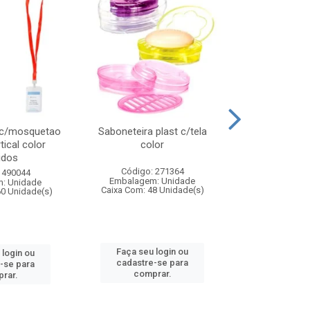
 c/mosquetao
Saboneteira plast c/tela
Prato plas
tical color
color
colo
idos
Código: 271364
Código:
 490044
Embalagem: Unidade
Embalagem
: Unidade
Caixa Com: 48 Unidade(s)
Caixa Com: 4
60 Unidade(s)
Faça seu login ou
Faça seu 
 login ou
cadastre-se para
cadastre
-se para
comprar.
comp
rar.