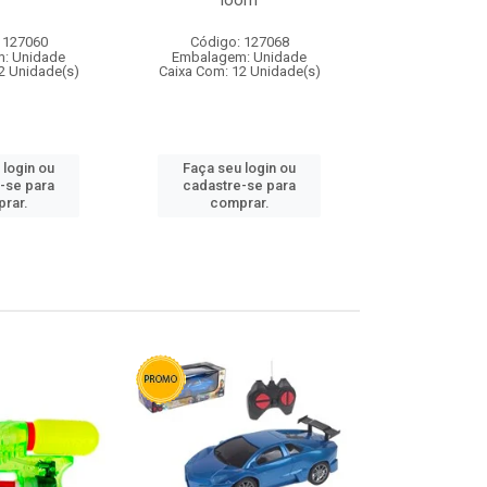
loom
 127060
Código: 127068
Código:
: Unidade
Embalagem: Unidade
Embalagem
2 Unidade(s)
Caixa Com: 12 Unidade(s)
Caixa Com: 1
 login ou
Faça seu login ou
Faça seu 
-se para
cadastre-se para
cadastre
rar.
comprar.
comp