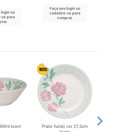
Faça seu login ou
 login ou
Faça seu 
cadastre-se para
-se para
cadastre
comprar.
rar.
comp
 500ml loom
Prato fundo cer 21,5cm
Prato raso c