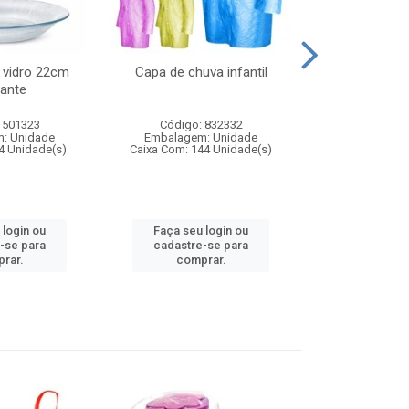
 vidro 22cm
Capa de chuva infantil
Jg prato fun
ante
diam
 501323
Código: 832332
Código:
: Unidade
Embalagem: Unidade
Embalagem
4 Unidade(s)
Caixa Com: 144 Unidade(s)
Caixa Com: 6
 login ou
Faça seu login ou
Faça seu 
-se para
cadastre-se para
cadastre
rar.
comprar.
comp