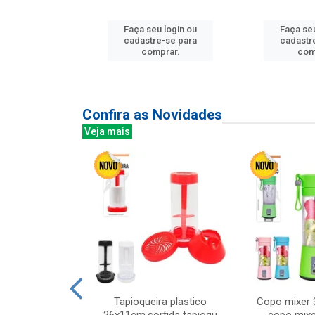
u login ou
Faça seu login ou
Faça seu
e-se para
cadastre-se para
cadastr
prar.
comprar.
com
Confira as Novidades
Veja mais
mesa cer 18cm
Tapioqueira plastico
Copo mixer 