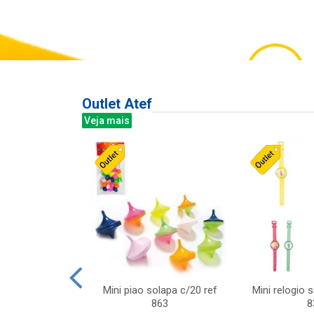
Outlet Atef
Veja mais
last c/div
Mini piao solapa c/20 ref
Mini relogio 
m ursinhos sor
863
8