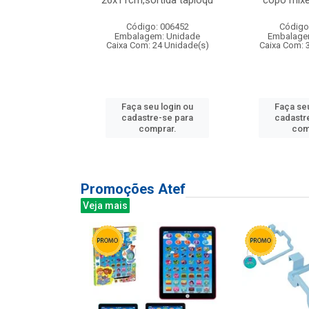
irios
26x11cm,sortida tapioqu
copo mixe
: 135177
Código: 006452
Código
m: Unidade
Embalagem: Unidade
Embalage
12 Unidade(s)
Caixa Com: 24 Unidade(s)
Caixa Com: 
u login ou
Faça seu login ou
Faça seu
e-se para
cadastre-se para
cadastr
prar.
comprar.
com
Promoções Atef
Veja mais