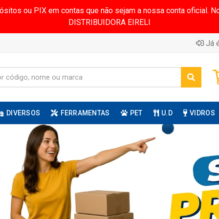
pósitos ou PIX em contas que não sejam a nossa conta oficial.
DISTRIBUIDORA EIRELI
Já é
DIVERSOS
FERRAMENTAS
PET
U.D
VIDROS