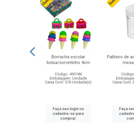
cores sortidas
Borracha escolar
Paliteiro de a
ref 130s
bolsa/sorvetinho 4cm
mesa 
: 826147
Código: 495186
Código
m: Unidade
Embalagem: Unidade
Embalage
160 Unidade(s)
Caixa Com: 576 Unidade(s)
Caixa Com: 
u login ou
Faça seu login ou
Faça seu
e-se para
cadastre-se para
cadastr
prar.
comprar.
com