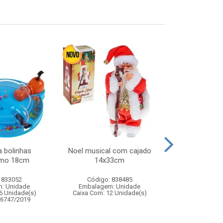
 bolinhas
Noel musical com cajado
Skate de ded
amo 18cm
14x33cm
infan
 833052
Código: 838485
Código:
: Unidade
Embalagem: Unidade
Embalagem
6 Unidade(s)
Caixa Com: 12 Unidade(s)
Caixa Com: 24
06747/2019
Inmetro: 0