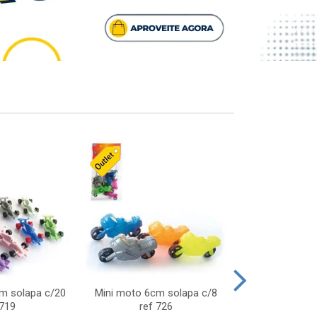
cm solapa c/20
Mini moto 6cm solapa c/8
Giro helice so
 719
ref 726
75