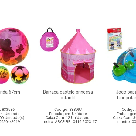
orida 67cm
Barraca castelo princesa
Jogo papa
infantil
hipopot
: 833586
Código: 838997
Código:
m: Unidade
Embalagem: Unidade
Embalagem
00 Unidade(s)
Caixa Com: 12 Unidade(s)
Caixa Com: 3
006204/2019
Inmetro: ABCP-BRI-0416-2023-17
Inmetro: 0