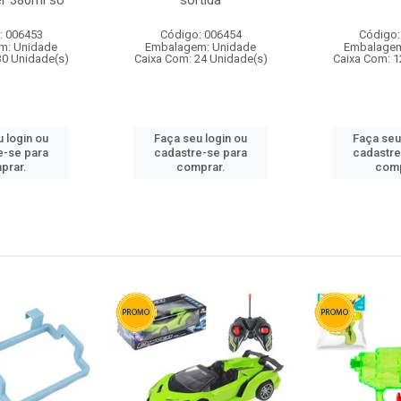
r 380ml so
sortida
: 006453
Código: 006454
Código:
m: Unidade
Embalagem: Unidade
Embalagem
30 Unidade(s)
Caixa Com: 24 Unidade(s)
Caixa Com: 1
 login ou
Faça seu login ou
Faça seu
e-se para
cadastre-se para
cadastre
prar.
comprar.
comp