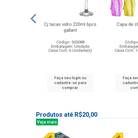
o raso 25,5cm
Cj tacas vidro 220ml 6pcs
Capa de c
e petala
gallant
: 503787
Código: 500088
Código
m: Unidade
Embalagem: Unidade
Embalage
24 Unidade(s)
Caixa Com: 6 Unidade(s)
Caixa Com: 1
u login ou
Faça seu login ou
Faça seu
e-se para
cadastre-se para
cadastr
prar.
comprar.
com
Produtos até R$20,00
Veja mais