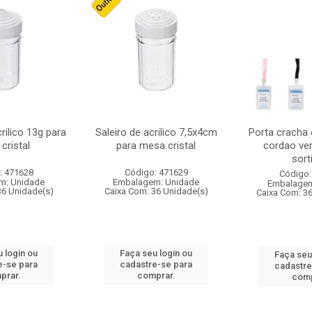
crilico 13g para
Saleiro de acrilico 7,5x4cm
Porta cracha
cristal
para mesa cristal
cordao ver
sort
: 471628
Código: 471629
Código:
m: Unidade
Embalagem: Unidade
Embalagem
36 Unidade(s)
Caixa Com: 36 Unidade(s)
Caixa Com: 3
 login ou
Faça seu login ou
Faça seu
e-se para
cadastre-se para
cadastre
prar.
comprar.
comp