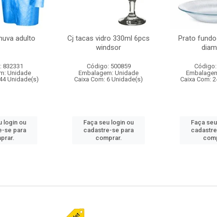
huva adulto
Cj tacas vidro 330ml 6pcs
Prato fundo
windsor
diam
: 832331
Código: 500859
Código:
m: Unidade
Embalagem: Unidade
Embalagem
44 Unidade(s)
Caixa Com: 6 Unidade(s)
Caixa Com: 2
 login ou
Faça seu login ou
Faça seu
e-se para
cadastre-se para
cadastre
prar.
comprar.
comp