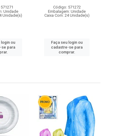
 571271
Código: 571272
Código:
: Unidade
Embalagem: Unidade
Embalagem
4 Unidade(s)
Caixa Com: 24 Unidade(s)
Caixa Com: 4
 login ou
Faça seu login ou
Faça seu 
-se para
cadastre-se para
cadastre
rar.
comprar.
comp