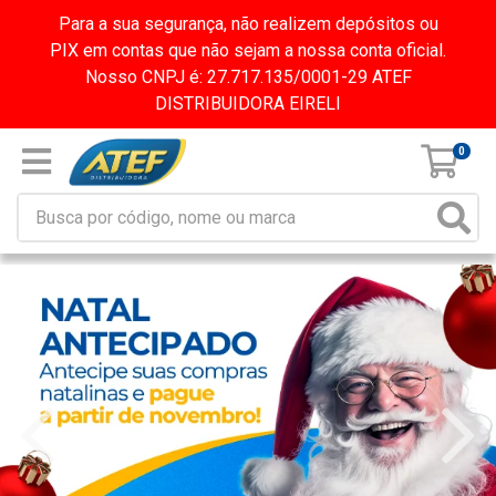
Para a sua segurança, não realizem depósitos ou
PIX em contas que não sejam a nossa conta oficial.
Nosso CNPJ é: 27.717.135/0001-29 ATEF
DISTRIBUIDORA EIRELI
0