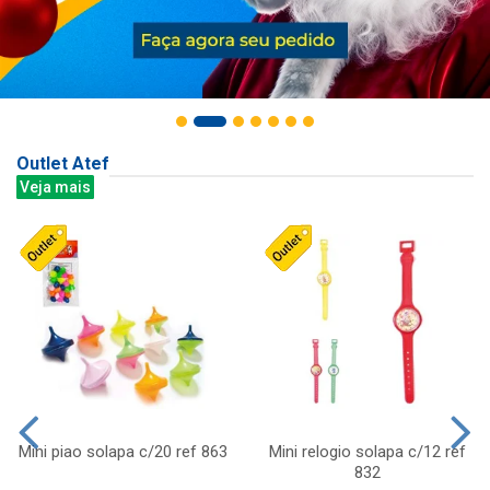
Outlet Atef
Veja mais
Mini piao solapa c/20 ref 863
Mini relogio solapa c/12 ref
832