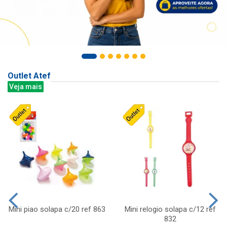
Outlet Atef
Veja mais
Mini piao solapa c/20 ref 863
Mini relogio solapa c/12 ref
832