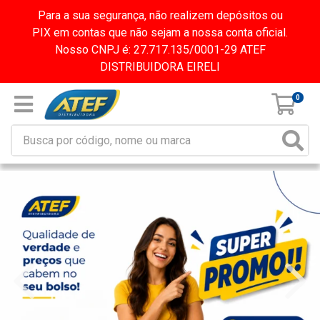
Para a sua segurança, não realizem depósitos ou
PIX em contas que não sejam a nossa conta oficial.
Nosso CNPJ é: 27.717.135/0001-29 ATEF
DISTRIBUIDORA EIRELI
0