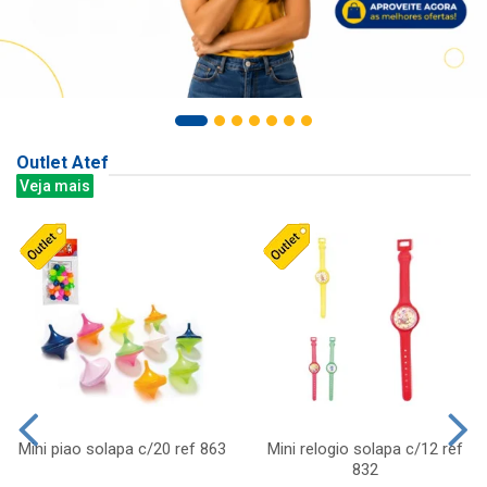
Outlet Atef
Veja mais
Mini piao solapa c/20 ref 863
Mini relogio solapa c/12 ref
832