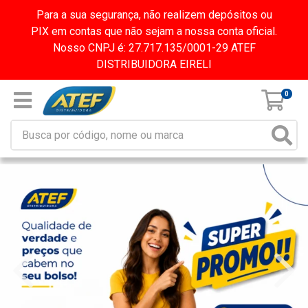
Para a sua segurança, não realizem depósitos ou
PIX em contas que não sejam a nossa conta oficial.
Nosso CNPJ é: 27.717.135/0001-29 ATEF
DISTRIBUIDORA EIRELI
0