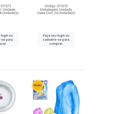
 571271
Código: 571272
Código:
: Unidade
Embalagem: Unidade
Embalagem
4 Unidade(s)
Caixa Com: 24 Unidade(s)
Caixa Com: 4
 login ou
Faça seu login ou
Faça seu 
-se para
cadastre-se para
cadastre
rar.
comprar.
comp