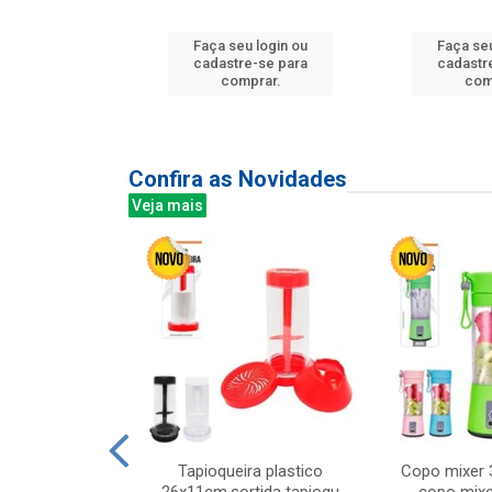
u login ou
Faça seu login ou
Faça seu
e-se para
cadastre-se para
cadastr
prar.
comprar.
com
Confira as Novidades
Veja mais
mesa cer 18cm
Tapioqueira plastico
Copo mixer 