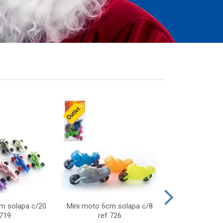
cm solapa c/20
Mini moto 6cm solapa c/8
Giro helice so
 719
ref 726
75