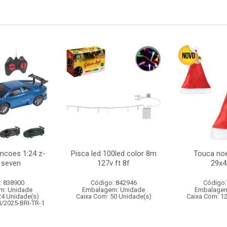
uncoes 1:24 z-
Pisca led 100led color 8m
Touca noe
 seven
127v ft 8f
29x
: 838900
Código: 842946
Código:
m: Unidade
Embalagem: Unidade
Embalagem
24 Unidade(s)
Caixa Com: 50 Unidade(s)
Caixa Com: 1
4/2025-BRI-TR-1