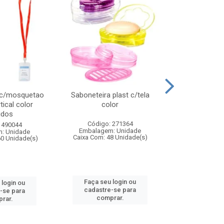
 c/mosquetao
Saboneteira plast c/tela
Prato plas
tical color
color
colo
idos
Código: 271364
Código:
 490044
Embalagem: Unidade
Embalagem
: Unidade
Caixa Com: 48 Unidade(s)
Caixa Com: 4
60 Unidade(s)
Faça seu login ou
Faça seu 
 login ou
cadastre-se para
cadastre
-se para
comprar.
comp
rar.