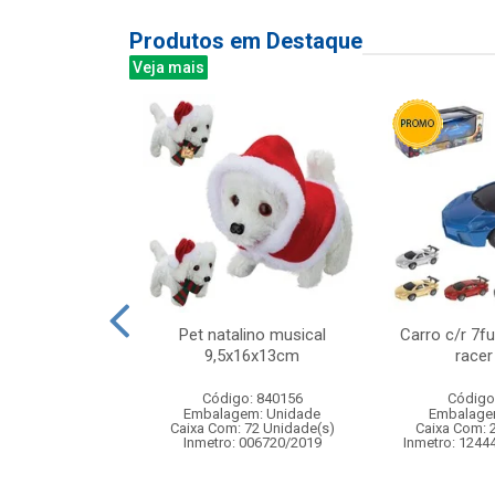
Produtos em Destaque
Veja mais
a 200led color
Pet natalino musical
Carro c/r 7f
27v 8f
9,5x16x13cm
racer
: 841267
Código: 840156
Código
m: Unidade
Embalagem: Unidade
Embalage
36 Unidade(s)
Caixa Com: 72 Unidade(s)
Caixa Com: 
Inmetro: 006720/2019
Inmetro: 1244