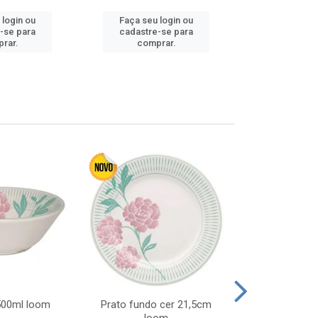
 login ou
Faça seu login ou
Faça seu 
-se para
cadastre-se para
cadastre
rar.
comprar.
comp
 500ml loom
Prato fundo cer 21,5cm
Prato raso c