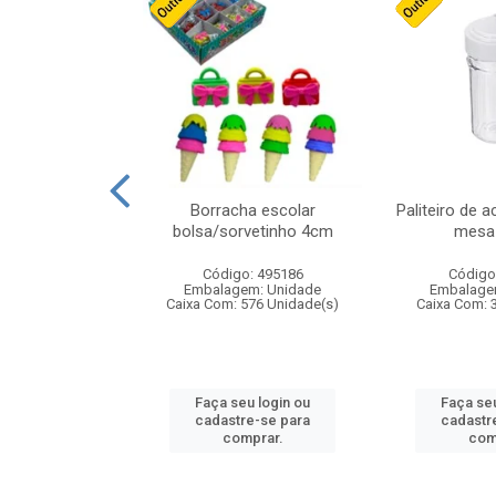
stico n.4 12cm
Borracha escolar
Paliteiro de a
bolsa/sorvetinho 4cm
mesa 
: 940550
Código: 495186
Código
m: Unidade
Embalagem: Unidade
Embalage
24 Unidade(s)
Caixa Com: 576 Unidade(s)
Caixa Com: 
u login ou
Faça seu login ou
Faça seu
e-se para
cadastre-se para
cadastr
prar.
comprar.
com