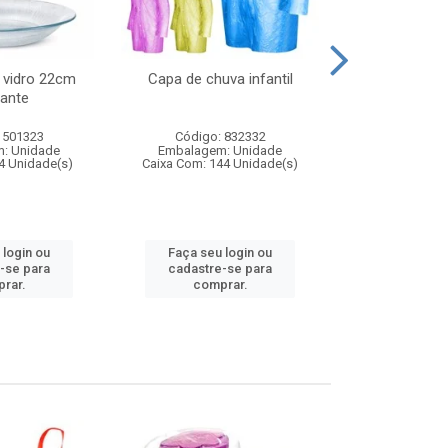
 vidro 22cm
Capa de chuva infantil
Jg prato fun
ante
diam
 501323
Código: 832332
Código:
: Unidade
Embalagem: Unidade
Embalagem
4 Unidade(s)
Caixa Com: 144 Unidade(s)
Caixa Com: 6
 login ou
Faça seu login ou
Faça seu 
-se para
cadastre-se para
cadastre
rar.
comprar.
comp