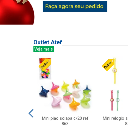
Outlet Atef
Veja mais
last c/div
Mini piao solapa c/20 ref
Mini relogio 
m ursinhos sor
863
8