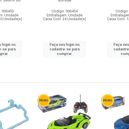
r 380ml so
sortida
: 006453
Código: 006454
Código:
m: Unidade
Embalagem: Unidade
Embalagem
30 Unidade(s)
Caixa Com: 24 Unidade(s)
Caixa Com: 1
 login ou
Faça seu login ou
Faça seu
e-se para
cadastre-se para
cadastre
prar.
comprar.
comp