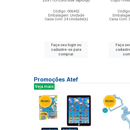
irios
26x11cm,sortida tapioqu
copo mixe
: 135177
Código: 006452
Código
m: Unidade
Embalagem: Unidade
Embalage
12 Unidade(s)
Caixa Com: 24 Unidade(s)
Caixa Com: 
u login ou
Faça seu login ou
Faça seu
e-se para
cadastre-se para
cadastr
prar.
comprar.
com
Promoções Atef
Veja mais