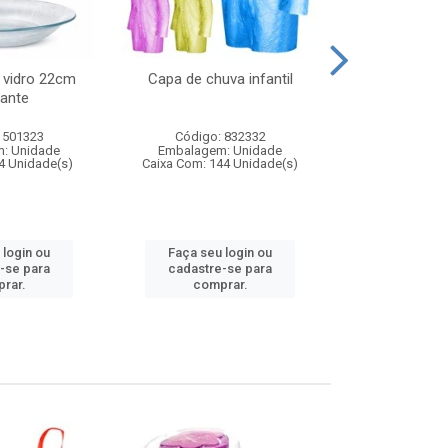
 vidro 22cm
Capa de chuva infantil
Jg prato fun
ante
diam
 501323
Código: 832332
Código:
: Unidade
Embalagem: Unidade
Embalagem
4 Unidade(s)
Caixa Com: 144 Unidade(s)
Caixa Com: 6
 login ou
Faça seu login ou
Faça seu 
-se para
cadastre-se para
cadastre
rar.
comprar.
comp