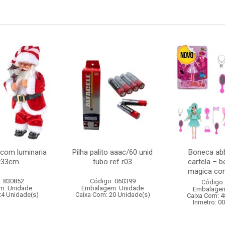
 com luminaria
Pilha palito aaac/60 unid
Boneca abb
x33cm
tubo ref r03
cartela – 
magica com
: 830852
Código: 060399
Código:
m: Unidade
Embalagem: Unidade
Embalagem
24 Unidade(s)
Caixa Com: 20 Unidade(s)
Caixa Com: 4
Inmetro: 0