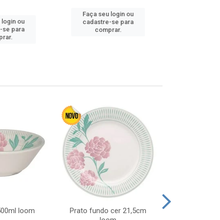
Faça seu login ou
Faça seu 
 login ou
cadastre-se para
cadastre
-se para
comprar.
comp
rar.
 500ml loom
Prato fundo cer 21,5cm
Prato raso c