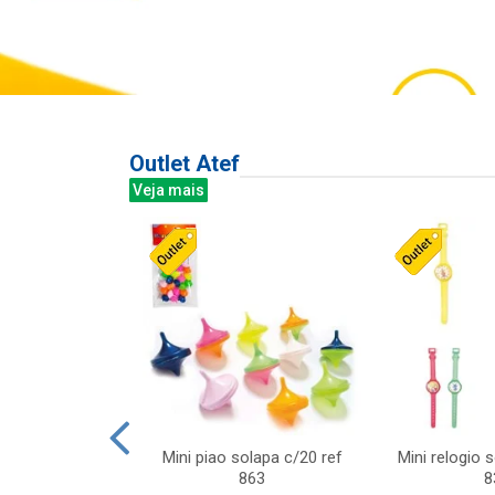
Outlet Atef
Veja mais
last c/div
Mini piao solapa c/20 ref
Mini relogio 
m ursinhos sor
863
8