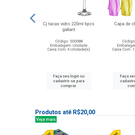
 vidro 23,5cm
Cj tacas vidro 220ml 6pcs
Capa de c
e petala
gallant
: 503788
Código: 500088
Código
m: Unidade
Embalagem: Unidade
Embalage
24 Unidade(s)
Caixa Com: 6 Unidade(s)
Caixa Com: 1
u login ou
Faça seu login ou
Faça seu
e-se para
cadastre-se para
cadastr
prar.
comprar.
com
Produtos até R$20,00
Veja mais