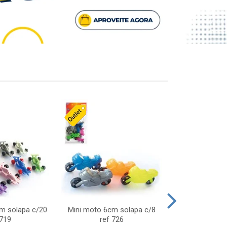
cm solapa c/20
Mini moto 6cm solapa c/8
Giro helice so
 719
ref 726
75