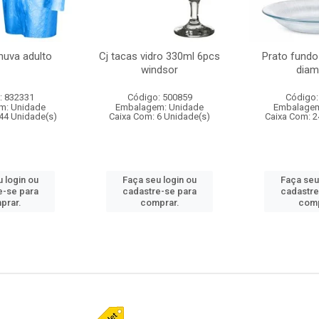
huva adulto
Cj tacas vidro 330ml 6pcs
Prato fundo
windsor
diam
: 832331
Código: 500859
Código:
m: Unidade
Embalagem: Unidade
Embalagem
44 Unidade(s)
Caixa Com: 6 Unidade(s)
Caixa Com: 2
 login ou
Faça seu login ou
Faça seu
e-se para
cadastre-se para
cadastre
prar.
comprar.
comp