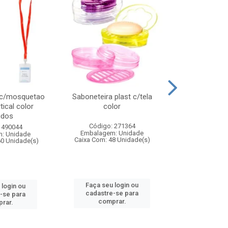
 c/mosquetao
Saboneteira plast c/tela
Prato plas
tical color
color
colo
idos
Código: 271364
Código:
 490044
Embalagem: Unidade
Embalagem
: Unidade
Caixa Com: 48 Unidade(s)
Caixa Com: 4
60 Unidade(s)
Faça seu login ou
Faça seu 
 login ou
cadastre-se para
cadastre
-se para
comprar.
comp
rar.