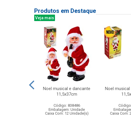
Produtos em Destaque
Veja mais
 niveis 190l
Noel musical e dancante
Noel musical
x25cm
11,5x37cm
11,5
: 831938
Código: 838486
Código
m: Unidade
Embalagem: Unidade
Embalage
12 Unidade(s)
Caixa Com: 12 Unidade(s)
Caixa Com: 
007345/2018