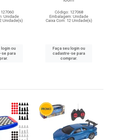
loom
 127060
Código: 127068
Código:
: Unidade
Embalagem: Unidade
Embalagem
2 Unidade(s)
Caixa Com: 12 Unidade(s)
Caixa Com: 1
 login ou
Faça seu login ou
Faça seu 
-se para
cadastre-se para
cadastre
rar.
comprar.
comp