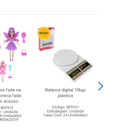
ie fada na
Balanca digital 10kgs
Abajur de 
boneca fada
plastica
c/sensor
 acesso...
Código: 839101
Código:
 832915
Embalagem: Unidade
Embalagem
: Unidade
Caixa Com: 24 Unidade(s)
Caixa Com: 12
8 Unidade(s)
08356/2019