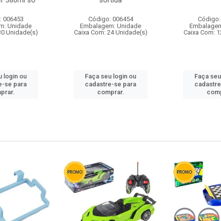
r 380ml so
sortida
: 006453
Código: 006454
Código:
m: Unidade
Embalagem: Unidade
Embalagem
30 Unidade(s)
Caixa Com: 24 Unidade(s)
Caixa Com: 1
 login ou
Faça seu login ou
Faça seu
e-se para
cadastre-se para
cadastre
prar.
comprar.
comp