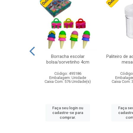
stico n.4 12cm
Borracha escolar
Paliteiro de a
bolsa/sorvetinho 4cm
mesa 
: 940550
Código: 495186
Código
m: Unidade
Embalagem: Unidade
Embalage
24 Unidade(s)
Caixa Com: 576 Unidade(s)
Caixa Com: 
u login ou
Faça seu login ou
Faça seu
e-se para
cadastre-se para
cadastr
prar.
comprar.
com