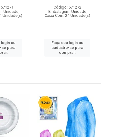
 571271
Código: 571272
Código:
: Unidade
Embalagem: Unidade
Embalagem
4 Unidade(s)
Caixa Com: 24 Unidade(s)
Caixa Com: 4
 login ou
Faça seu login ou
Faça seu 
-se para
cadastre-se para
cadastre
rar.
comprar.
comp