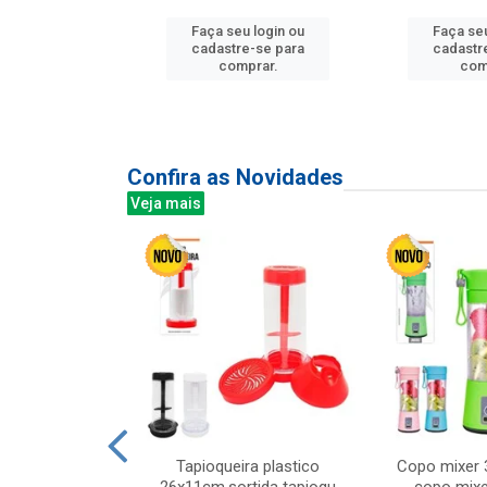
Faça seu login ou
Faça seu
u login ou
cadastre-se para
cadastr
e-se para
comprar.
com
prar.
Confira as Novidades
Veja mais
mesa cer 18cm
Tapioqueira plastico
Copo mixer 