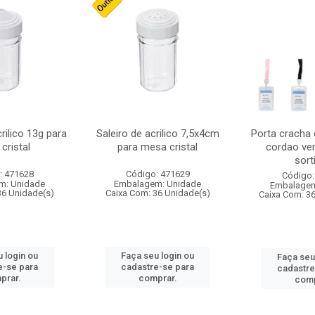
crilico 13g para
Saleiro de acrilico 7,5x4cm
Porta cracha
cristal
para mesa cristal
cordao ver
sort
: 471628
Código: 471629
Código:
m: Unidade
Embalagem: Unidade
Embalagem
36 Unidade(s)
Caixa Com: 36 Unidade(s)
Caixa Com: 3
 login ou
Faça seu login ou
Faça seu
e-se para
cadastre-se para
cadastre
prar.
comprar.
comp