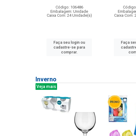
: 275814
Código: 106486
Código
m: Unidade
Embalagem: Unidade
Embalage
240 Unidade(s)
Caixa Com: 24 Unidade(s)
Caixa Com: 
u login ou
Faça seu login ou
Faça seu
e-se para
cadastre-se para
cadastr
prar.
comprar.
com
Inverno
Veja mais