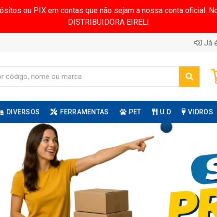
pósitos ou PIX em contas que não sejam a nossa conta oficial.
DISTRIBUIDORA EIRELI
Já é
DIVERSOS
FERRAMENTAS
PET
U.D
VIDROS