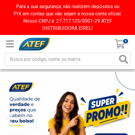
Para a sua segurança, não realizem depósitos ou
PIX em contas que não sejam a nossa conta oficial.
Nosso CNPJ é: 27.717.135/0001-29 ATEF
DISTRIBUIDORA EIRELI
0