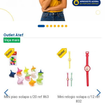
Outlet Atef
Veja mais
Mini piao solapa c/20 ref 863
Mini relogio solapa c/12 ref
832