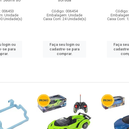
r 380ml so
sortida
: 006453
Código: 006454
Código:
m: Unidade
Embalagem: Unidade
Embalagem
30 Unidade(s)
Caixa Com: 24 Unidade(s)
Caixa Com: 1
 login ou
Faça seu login ou
Faça seu
e-se para
cadastre-se para
cadastre
prar.
comprar.
comp