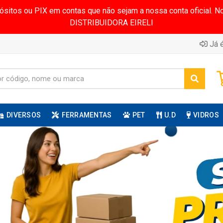
pósitos ou PIX em contas que não sejam a nossa conta oficial.
DISTRIBUIDORA EIRELI
Já é
DIVERSOS
FERRAMENTAS
PET
U.D
VIDROS