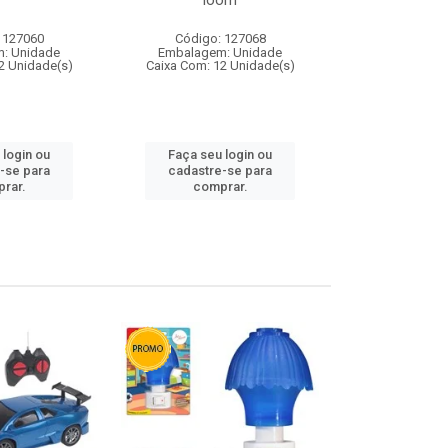
loom
 127060
Código: 127068
Código:
: Unidade
Embalagem: Unidade
Embalagem
2 Unidade(s)
Caixa Com: 12 Unidade(s)
Caixa Com: 1
 login ou
Faça seu login ou
Faça seu 
-se para
cadastre-se para
cadastre
rar.
comprar.
comp