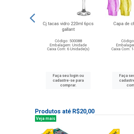
o raso 25,5cm
Cj tacas vidro 220ml 6pcs
Capa de c
e petala
gallant
: 503787
Código: 500088
Código
m: Unidade
Embalagem: Unidade
Embalage
24 Unidade(s)
Caixa Com: 6 Unidade(s)
Caixa Com: 1
u login ou
Faça seu login ou
Faça seu
e-se para
cadastre-se para
cadastr
prar.
comprar.
com
Produtos até R$20,00
Veja mais