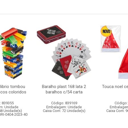
librio tombou
Baralho plast 168 lata 2
Touca noel c
ocos coloridos
baralhos c/54 carta
: 839355
Código: 839169
Código:
m: Unidade
Embalagem: Unidade
Embalagem
48 Unidade(s)
Caixa Com: 72 Unidade(s)
Caixa Com: 9
BRI-0404-2023-40