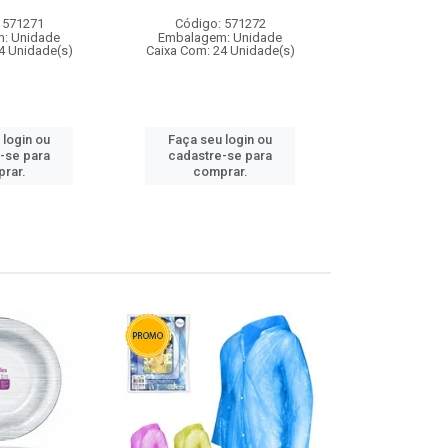
 571271
Código: 571272
Código:
: Unidade
Embalagem: Unidade
Embalagem
4 Unidade(s)
Caixa Com: 24 Unidade(s)
Caixa Com: 4
 login ou
Faça seu login ou
Faça seu 
-se para
cadastre-se para
cadastre
rar.
comprar.
comp