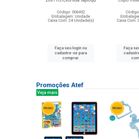
irios
26x11cm,sortida tapioqu
copo mixe
: 135177
Código: 006452
Código
m: Unidade
Embalagem: Unidade
Embalage
12 Unidade(s)
Caixa Com: 24 Unidade(s)
Caixa Com: 
u login ou
Faça seu login ou
Faça seu
e-se para
cadastre-se para
cadastr
prar.
comprar.
com
Promoções Atef
Veja mais