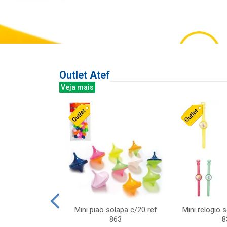
Outlet Atef
Veja mais
last c/div
Mini piao solapa c/20 ref
Mini relogio 
m ursinhos sor
863
8