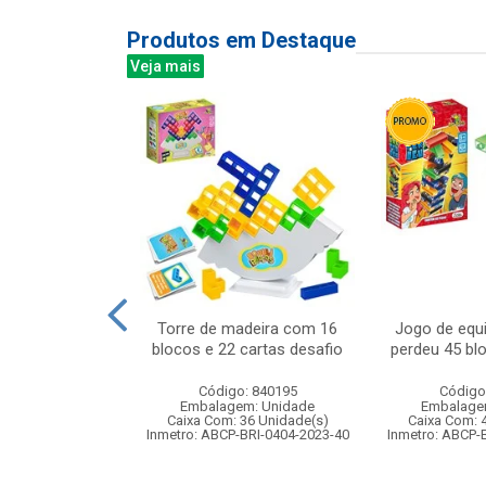
Produtos em Destaque
Veja mais
cabelo 150ml
Torre de madeira com 16
Jogo de equi
olore fashion
blocos e 22 cartas desafio
perdeu 45 bl
f:811
Código: 840195
Código
: 401811
Embalagem: Unidade
Embalage
m: Unidade
Caixa Com: 36 Unidade(s)
Caixa Com: 
24 Unidade(s)
Inmetro: ABCP-BRI-0404-2023-40
Inmetro: ABCP-