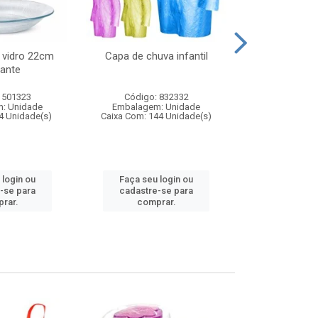
 vidro 22cm
Capa de chuva infantil
Jg prato fun
ante
diam
 501323
Código: 832332
Código:
: Unidade
Embalagem: Unidade
Embalagem
4 Unidade(s)
Caixa Com: 144 Unidade(s)
Caixa Com: 6
 login ou
Faça seu login ou
Faça seu 
-se para
cadastre-se para
cadastre
rar.
comprar.
comp