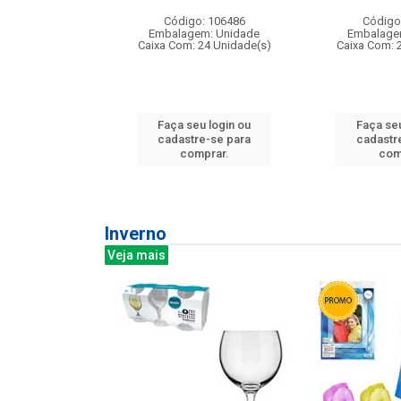
: 275814
Código: 106486
Código
m: Unidade
Embalagem: Unidade
Embalage
240 Unidade(s)
Caixa Com: 24 Unidade(s)
Caixa Com: 
u login ou
Faça seu login ou
Faça seu
e-se para
cadastre-se para
cadastr
prar.
comprar.
com
Inverno
Veja mais