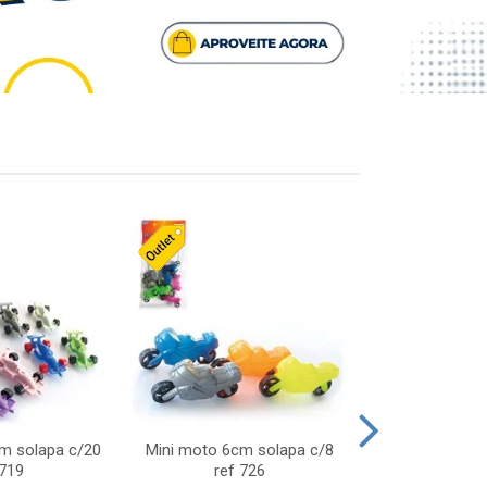
cm solapa c/20
Mini moto 6cm solapa c/8
Giro helice so
 719
ref 726
75