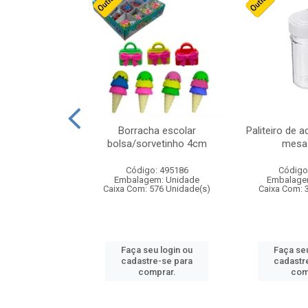
stico n.4 12cm
Borracha escolar
Paliteiro de a
bolsa/sorvetinho 4cm
mesa 
: 940550
Código: 495186
Código
m: Unidade
Embalagem: Unidade
Embalage
24 Unidade(s)
Caixa Com: 576 Unidade(s)
Caixa Com: 
u login ou
Faça seu login ou
Faça seu
e-se para
cadastre-se para
cadastr
prar.
comprar.
com