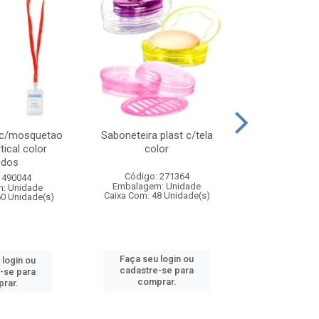
 c/mosquetao
Saboneteira plast c/tela
Prato plas
tical color
color
colo
idos
Código: 271364
Código:
 490044
Embalagem: Unidade
Embalagem
: Unidade
Caixa Com: 48 Unidade(s)
Caixa Com: 4
60 Unidade(s)
Faça seu login ou
Faça seu 
 login ou
cadastre-se para
cadastre
-se para
comprar.
comp
rar.