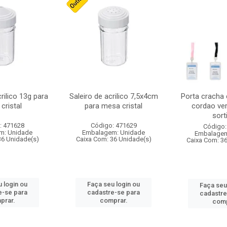
crilico 13g para
Saleiro de acrilico 7,5x4cm
Porta cracha
cristal
para mesa cristal
cordao ver
sort
: 471628
Código: 471629
Código:
m: Unidade
Embalagem: Unidade
Embalagem
36 Unidade(s)
Caixa Com: 36 Unidade(s)
Caixa Com: 3
 login ou
Faça seu login ou
Faça seu
e-se para
cadastre-se para
cadastre
prar.
comprar.
comp