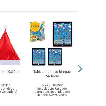
etim 40x29cm
Tablet interativo bilingue
Apito meta
24x18cm
 840116
Código: 830030
Código:
: Unidade
Embalagem: Unidade
Embalagem
6 Unidade(s)
Caixa Com: 36 Unidade(s)
Caixa Com: 24
Inmetro: 006758/2019