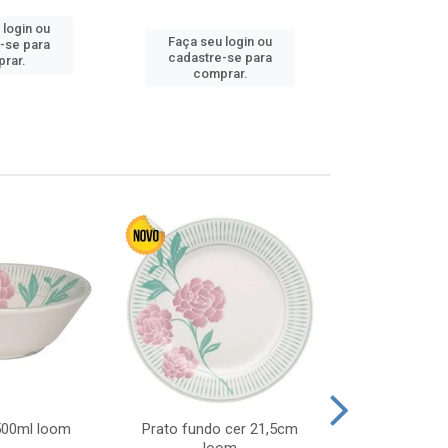
 login ou
Faça seu 
Faça seu login ou
-se para
cadastre
cadastre-se para
rar.
comp
comprar.
 500ml loom
Prato fundo cer 21,5cm
Prato raso c