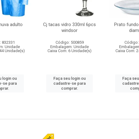
huva adulto
Cj tacas vidro 330ml 6pcs
Prato fundo
windsor
diam
: 832331
Código: 500859
Código:
m: Unidade
Embalagem: Unidade
Embalagem
44 Unidade(s)
Caixa Com: 6 Unidade(s)
Caixa Com: 2
 login ou
Faça seu login ou
Faça seu
e-se para
cadastre-se para
cadastre
prar.
comprar.
comp