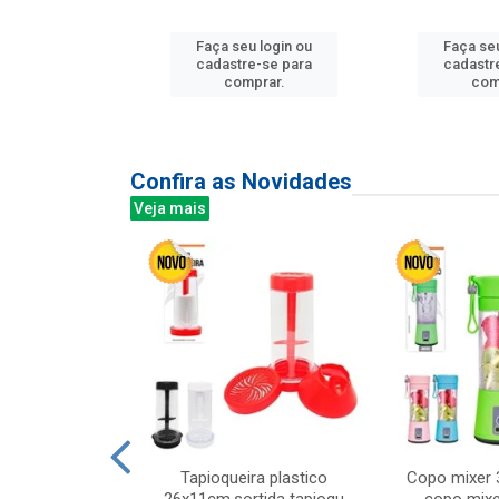
u login ou
Faça seu login ou
Faça seu
e-se para
cadastre-se para
cadastr
prar.
comprar.
com
Confira as Novidades
Veja mais
mesa cer 18cm
Tapioqueira plastico
Copo mixer 