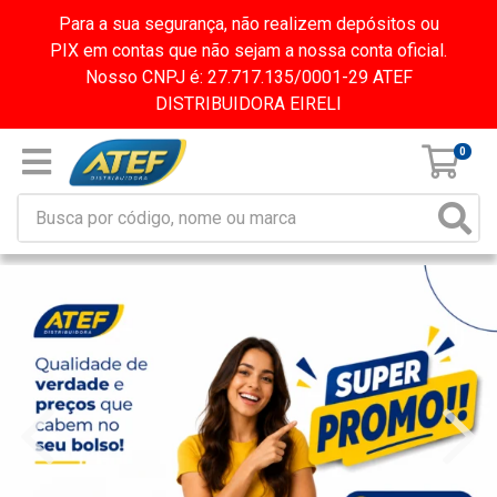
Para a sua segurança, não realizem depósitos ou
PIX em contas que não sejam a nossa conta oficial.
Nosso CNPJ é: 27.717.135/0001-29 ATEF
DISTRIBUIDORA EIRELI
0