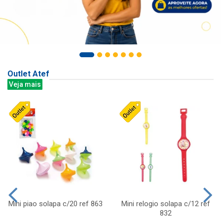
Outlet Atef
Veja mais
Mini piao solapa c/20 ref 863
Mini relogio solapa c/12 ref
832