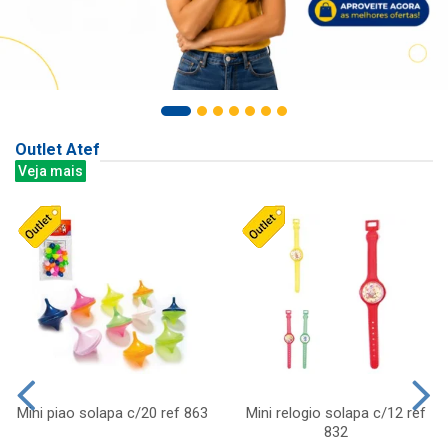
Outlet Atef
Veja mais
Mini piao solapa c/20 ref 863
Mini relogio solapa c/12 ref
832