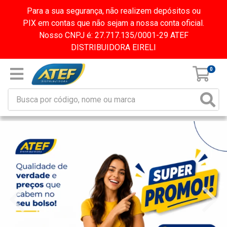
Para a sua segurança, não realizem depósitos ou
PIX em contas que não sejam a nossa conta oficial.
Nosso CNPJ é: 27.717.135/0001-29 ATEF
DISTRIBUIDORA EIRELI
0