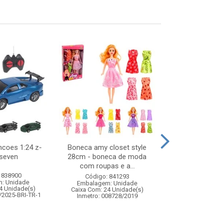
ncoes 1:24 z-
Boneca amy closet style
Portal i
 seven
28cm - boneca de moda
110x225x23
com roupas e a...
 838900
Código:
Código: 841293
: Unidade
Embalagem
Embalagem: Unidade
4 Unidade(s)
Caixa Com: 2
Caixa Com: 24 Unidade(s)
/2025-BRI-TR-1
Inmetro: 008728/2019