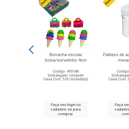
stico n.4 12cm
Borracha escolar
Paliteiro de a
bolsa/sorvetinho 4cm
mesa 
: 940550
Código: 495186
Código
m: Unidade
Embalagem: Unidade
Embalage
24 Unidade(s)
Caixa Com: 576 Unidade(s)
Caixa Com: 
u login ou
Faça seu login ou
Faça seu
e-se para
cadastre-se para
cadastr
prar.
comprar.
com