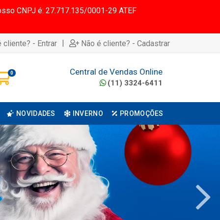
 Nosso CNPJ é: 27.717.135/0001-29 ATEF
|
 cliente? - Entrar
Não é cliente? - Cadastrar
Central de Vendas Online
0
(11) 3324-6411
NOVIDADES
INVERNO
PROMOÇÕES