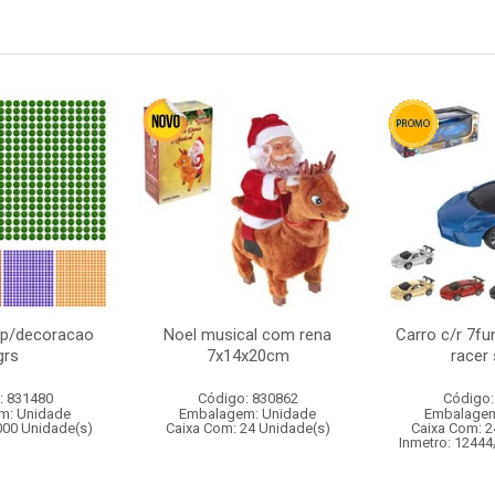
al p/decoracao
Noel musical com rena
Carro c/r 7fu
grs
7x14x20cm
racer
: 831480
Código: 830862
Código:
m: Unidade
Embalagem: Unidade
Embalagem
000 Unidade(s)
Caixa Com: 24 Unidade(s)
Caixa Com: 2
Inmetro: 12444