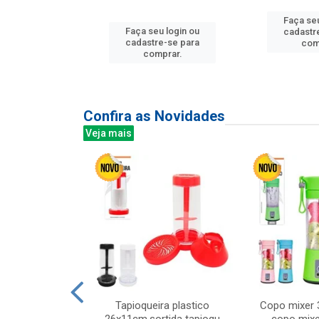
Faça seu
u login ou
Faça seu login ou
cadastr
e-se para
cadastre-se para
com
prar.
comprar.
Confira as Novidades
Veja mais
mesa cer 18cm
Tapioqueira plastico
Copo mixer 