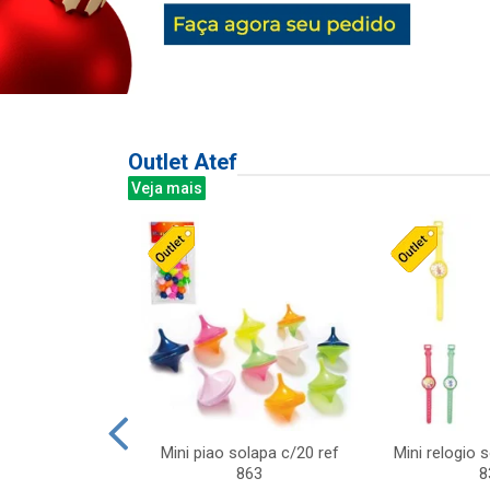
Outlet Atef
Veja mais
last c/div
Mini piao solapa c/20 ref
Mini relogio 
m ursinhos sor
863
8