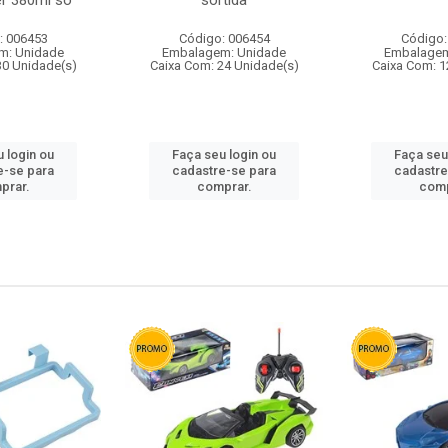
r 380ml so
sortida
: 006453
Código: 006454
Código:
m: Unidade
Embalagem: Unidade
Embalagem
30 Unidade(s)
Caixa Com: 24 Unidade(s)
Caixa Com: 1
 login ou
Faça seu login ou
Faça seu
e-se para
cadastre-se para
cadastre
prar.
comprar.
comp