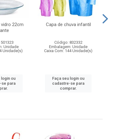
 vidro 22cm
Capa de chuva infantil
Jg prato fun
ante
diam
 501323
Código: 832332
Código:
: Unidade
Embalagem: Unidade
Embalagem
4 Unidade(s)
Caixa Com: 144 Unidade(s)
Caixa Com: 6
 login ou
Faça seu login ou
Faça seu 
-se para
cadastre-se para
cadastre
rar.
comprar.
comp