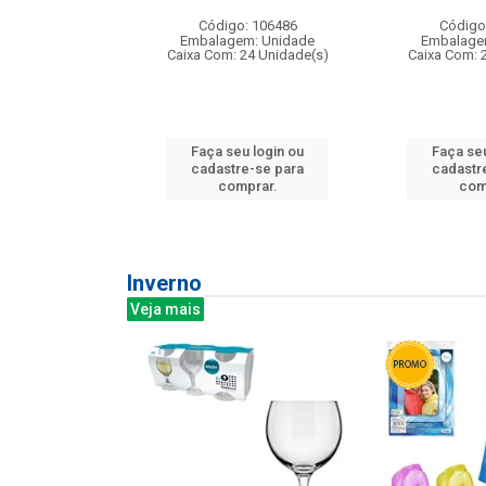
: 275814
Código: 106486
Código
m: Unidade
Embalagem: Unidade
Embalage
240 Unidade(s)
Caixa Com: 24 Unidade(s)
Caixa Com: 
u login ou
Faça seu login ou
Faça seu
e-se para
cadastre-se para
cadastr
prar.
comprar.
com
Inverno
Veja mais