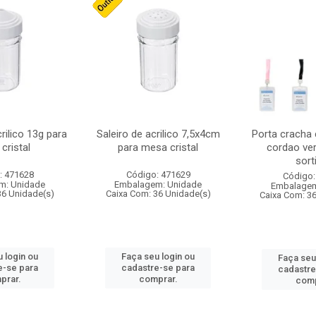
crilico 13g para
Saleiro de acrilico 7,5x4cm
Porta cracha
cristal
para mesa cristal
cordao ver
sort
: 471628
Código: 471629
Código:
m: Unidade
Embalagem: Unidade
Embalagem
36 Unidade(s)
Caixa Com: 36 Unidade(s)
Caixa Com: 3
 login ou
Faça seu login ou
Faça seu
e-se para
cadastre-se para
cadastre
prar.
comprar.
comp