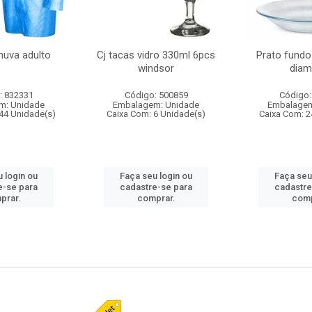
huva adulto
Cj tacas vidro 330ml 6pcs
Prato fundo
windsor
diam
: 832331
Código: 500859
Código:
m: Unidade
Embalagem: Unidade
Embalagem
44 Unidade(s)
Caixa Com: 6 Unidade(s)
Caixa Com: 2
 login ou
Faça seu login ou
Faça seu
e-se para
cadastre-se para
cadastre
prar.
comprar.
comp