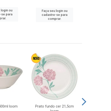
Faça seu 
 login ou
Faça seu login ou
cadastre
-se para
cadastre-se para
comp
rar.
comprar.
 500ml loom
Prato fundo cer 21,5cm
Prato raso c