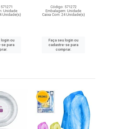
 571271
Código: 571272
Código:
: Unidade
Embalagem: Unidade
Embalagem
4 Unidade(s)
Caixa Com: 24 Unidade(s)
Caixa Com: 4
 login ou
Faça seu login ou
Faça seu 
-se para
cadastre-se para
cadastre
rar.
comprar.
comp