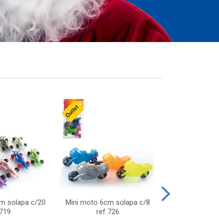
cm solapa c/20
Mini moto 6cm solapa c/8
Giro helice so
 719
ref 726
75