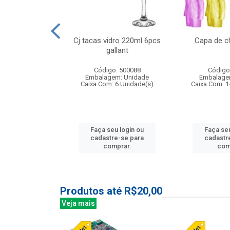
o raso 25,5cm
Cj tacas vidro 220ml 6pcs
Capa de c
e petala
gallant
: 503787
Código: 500088
Código
m: Unidade
Embalagem: Unidade
Embalage
24 Unidade(s)
Caixa Com: 6 Unidade(s)
Caixa Com: 1
u login ou
Faça seu login ou
Faça seu
e-se para
cadastre-se para
cadastr
prar.
comprar.
com
Produtos até R$20,00
Veja mais