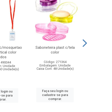
 c/mosquetao
Saboneteira plast c/tela
Prato plas
tical color
color
colo
idos
Código: 271364
Código:
 490044
Embalagem: Unidade
Embalagem
: Unidade
Caixa Com: 48 Unidade(s)
Caixa Com: 4
60 Unidade(s)
Faça seu login ou
Faça seu 
 login ou
cadastre-se para
cadastre
-se para
comprar.
comp
rar.