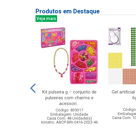
Produtos em Destaque
Veja mais
 faces com
Kit pulseira g – conjunto de
Gel artifici
rizador
pulseiras com charms e
6
acessori...
: 836369
Código
Código: 839317
m: Unidade
Embalage
Embalagem: Unidade
24 Unidade(s)
Caixa Com: 1
Caixa Com: 48 Unidade(s)
BRI-0404-2023-40
Inmetro: ABCP-BRI-0416-2023-46