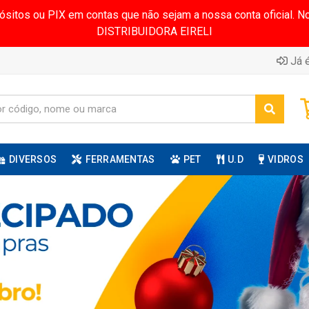
pósitos ou PIX em contas que não sejam a nossa conta oficial.
DISTRIBUIDORA EIRELI
Já é
DIVERSOS
FERRAMENTAS
PET
U.D
VIDROS