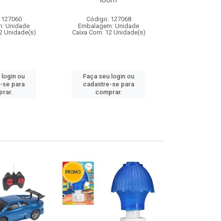
loom
 127060
Código: 127068
Código:
: Unidade
Embalagem: Unidade
Embalagem
2 Unidade(s)
Caixa Com: 12 Unidade(s)
Caixa Com: 1
 login ou
Faça seu login ou
Faça seu 
-se para
cadastre-se para
cadastre
rar.
comprar.
comp