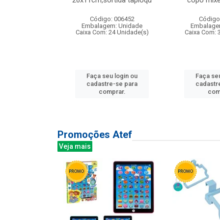
irios
26x11cm,sortida tapioqu
copo mixe
: 135177
Código: 006452
Código
m: Unidade
Embalagem: Unidade
Embalage
12 Unidade(s)
Caixa Com: 24 Unidade(s)
Caixa Com: 
u login ou
Faça seu login ou
Faça seu
e-se para
cadastre-se para
cadastr
prar.
comprar.
com
Promoções Atef
Veja mais