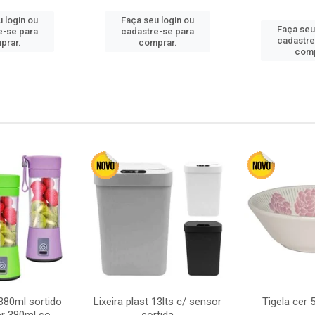
 login ou
Faça seu login ou
Faça seu
e-se para
cadastre-se para
cadastre
prar.
comprar.
comp
380ml sortido
Lixeira plast 13lts c/ sensor
Tigela cer