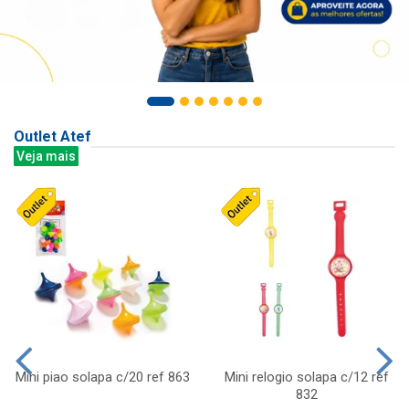
Outlet Atef
Veja mais
Mini piao solapa c/20 ref 863
Mini relogio solapa c/12 ref
832