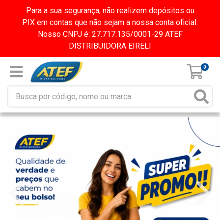
Para a sua segurança, não realizem depósitos ou
PIX em contas que não sejam a nossa conta oficial.
Nosso CNPJ é: 27.717.135/0001-29 ATEF
DISTRIBUIDORA EIRELI
0