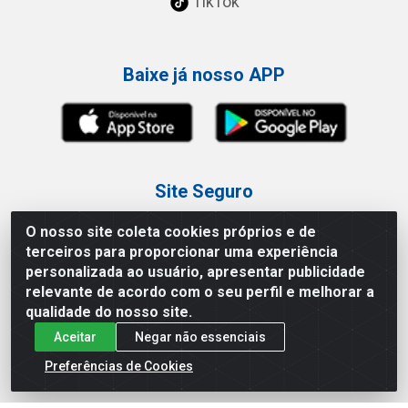
TikTok
Baixe já nosso APP
Site Seguro
O nosso site coleta cookies próprios e de
terceiros para proporcionar uma experiência
personalizada ao usuário, apresentar publicidade
relevante de acordo com o seu perfil e melhorar a
Loja / Showroom
qualidade do nosso site.
Aceitar
Negar não essenciais
Tel.: (11) 3227-0546
Av Vautier, 587/597 - Pari - São Paulo/SP
Preferências de Cookies