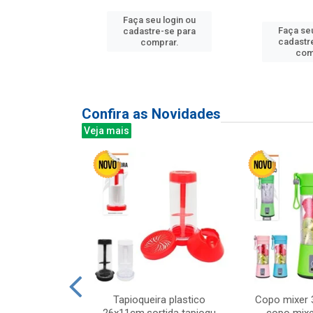
Faça seu login ou
u login ou
Faça seu
cadastre-se para
e-se para
cadastr
comprar.
prar.
com
Confira as Novidades
Veja mais
mesa cer 18cm
Tapioqueira plastico
Copo mixer 