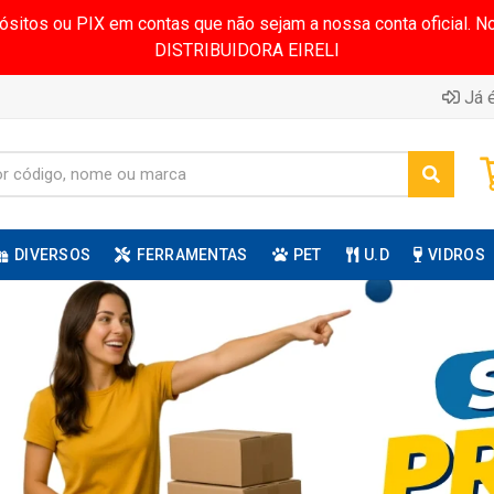
pósitos ou PIX em contas que não sejam a nossa conta oficial.
DISTRIBUIDORA EIRELI
Já é
DIVERSOS
FERRAMENTAS
PET
U.D
VIDROS