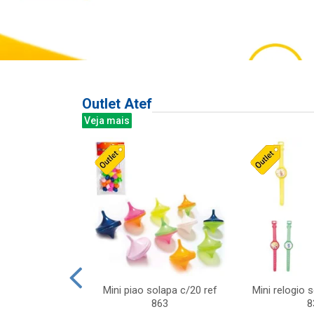
Outlet Atef
Veja mais
last c/div
Mini piao solapa c/20 ref
Mini relogio 
m ursinhos sor
863
8