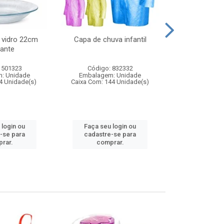
 vidro 22cm
Capa de chuva infantil
Jg prato fun
ante
diam
 501323
Código: 832332
Código:
: Unidade
Embalagem: Unidade
Embalagem
4 Unidade(s)
Caixa Com: 144 Unidade(s)
Caixa Com: 6
 login ou
Faça seu login ou
Faça seu 
-se para
cadastre-se para
cadastre
rar.
comprar.
comp