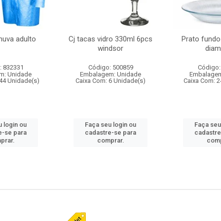
huva adulto
Cj tacas vidro 330ml 6pcs
Prato fundo
windsor
diam
: 832331
Código: 500859
Código:
m: Unidade
Embalagem: Unidade
Embalagem
44 Unidade(s)
Caixa Com: 6 Unidade(s)
Caixa Com: 2
 login ou
Faça seu login ou
Faça seu
e-se para
cadastre-se para
cadastre
prar.
comprar.
comp