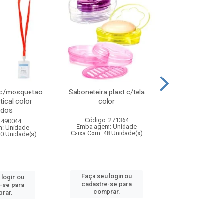
 c/mosquetao
Saboneteira plast c/tela
Prato plas
tical color
color
colo
idos
Código: 271364
Código:
 490044
Embalagem: Unidade
Embalagem
: Unidade
Caixa Com: 48 Unidade(s)
Caixa Com: 4
60 Unidade(s)
Faça seu login ou
Faça seu 
 login ou
cadastre-se para
cadastre
-se para
comprar.
comp
rar.