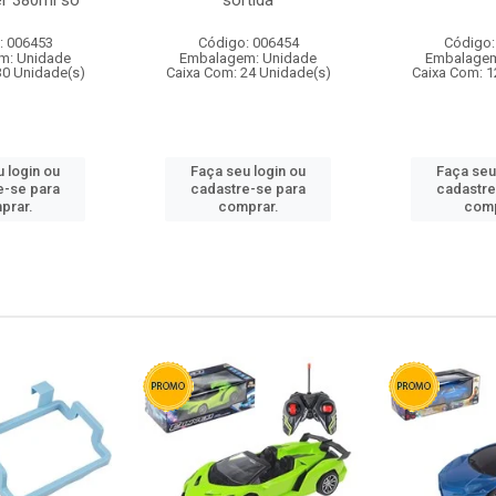
r 380ml so
sortida
: 006453
Código: 006454
Código:
m: Unidade
Embalagem: Unidade
Embalagem
30 Unidade(s)
Caixa Com: 24 Unidade(s)
Caixa Com: 1
 login ou
Faça seu login ou
Faça seu
e-se para
cadastre-se para
cadastre
prar.
comprar.
comp