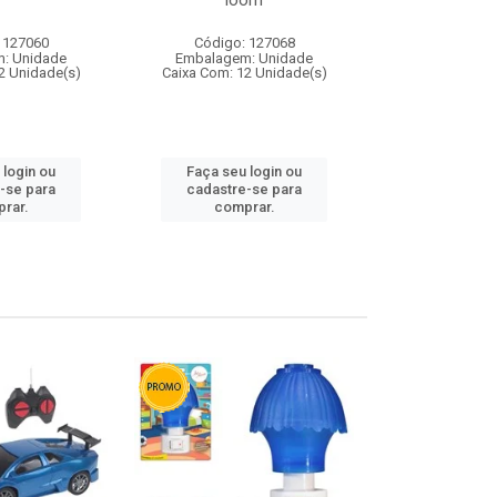
loom
 127060
Código: 127068
Código:
: Unidade
Embalagem: Unidade
Embalagem
2 Unidade(s)
Caixa Com: 12 Unidade(s)
Caixa Com: 1
 login ou
Faça seu login ou
Faça seu 
-se para
cadastre-se para
cadastre
rar.
comprar.
comp