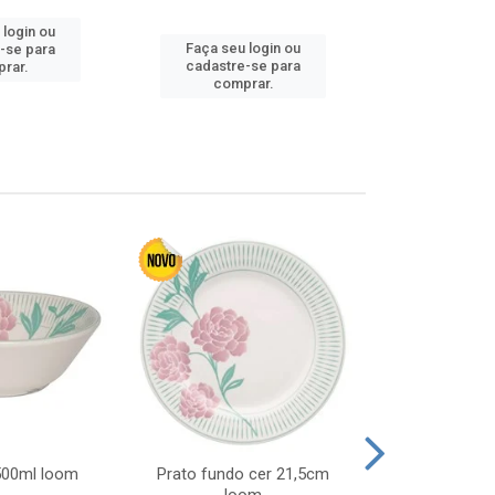
 login ou
Faça seu 
Faça seu login ou
-se para
cadastre
cadastre-se para
rar.
comp
comprar.
 500ml loom
Prato fundo cer 21,5cm
Prato raso c