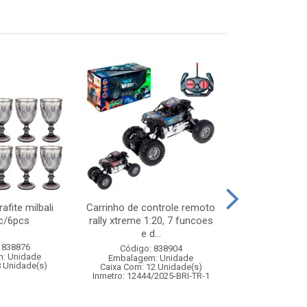
afite milbali
Carrinho de controle remoto
Capa de
c/6pcs
rally xtreme 1:20, 7 funcoes
p/motoquei
e d...
 838876
Código:
Código: 838904
: Unidade
Embalagem
Embalagem: Unidade
8 Unidade(s)
Caixa Com: 2
Caixa Com: 12 Unidade(s)
Inmetro: 12444/2025-BRI-TR-1