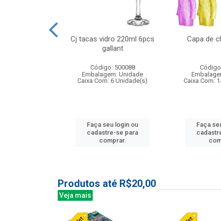
o raso 25,5cm
Cj tacas vidro 220ml 6pcs
Capa de c
e petala
gallant
: 503787
Código: 500088
Código
m: Unidade
Embalagem: Unidade
Embalage
24 Unidade(s)
Caixa Com: 6 Unidade(s)
Caixa Com: 1
u login ou
Faça seu login ou
Faça seu
e-se para
cadastre-se para
cadastr
prar.
comprar.
com
Produtos até R$20,00
Veja mais