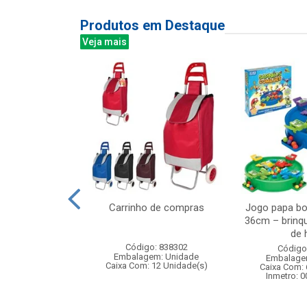
Produtos em Destaque
Veja mais
de madeira com
Carrinho de compras
Jogo papa bo
lheta
36cm – brinq
de h
: 836951
Código: 838302
Código
m: Unidade
Embalagem: Unidade
Embalage
 6 Unidade(s)
Caixa Com: 12 Unidade(s)
Caixa Com: 
006763/2019
Inmetro: 