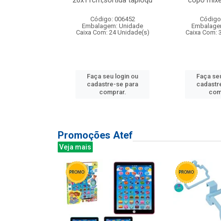
irios
26x11cm,sortida tapioqu
copo mixe
: 135177
Código: 006452
Código
m: Unidade
Embalagem: Unidade
Embalage
12 Unidade(s)
Caixa Com: 24 Unidade(s)
Caixa Com: 
u login ou
Faça seu login ou
Faça seu
e-se para
cadastre-se para
cadastr
prar.
comprar.
com
Promoções Atef
Veja mais