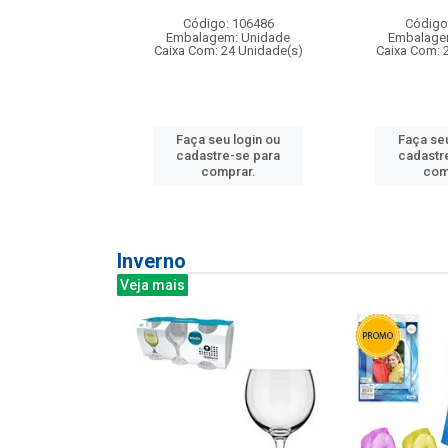
: 275814
Código: 106486
Código
m: Unidade
Embalagem: Unidade
Embalage
240 Unidade(s)
Caixa Com: 24 Unidade(s)
Caixa Com: 
u login ou
Faça seu login ou
Faça seu
e-se para
cadastre-se para
cadastr
prar.
comprar.
com
Inverno
Veja mais