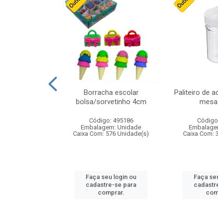
stico n.4 12cm
Borracha escolar
Paliteiro de a
bolsa/sorvetinho 4cm
mesa 
: 940550
Código: 495186
Código
m: Unidade
Embalagem: Unidade
Embalage
24 Unidade(s)
Caixa Com: 576 Unidade(s)
Caixa Com: 
u login ou
Faça seu login ou
Faça seu
e-se para
cadastre-se para
cadastr
prar.
comprar.
com