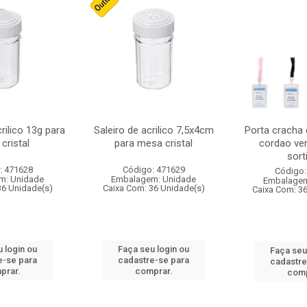
crilico 13g para
Saleiro de acrilico 7,5x4cm
Porta cracha
cristal
para mesa cristal
cordao ver
sort
: 471628
Código: 471629
Código:
m: Unidade
Embalagem: Unidade
Embalagem
36 Unidade(s)
Caixa Com: 36 Unidade(s)
Caixa Com: 3
 login ou
Faça seu login ou
Faça seu
e-se para
cadastre-se para
cadastre
prar.
comprar.
comp