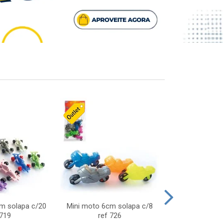
cm solapa c/20
Mini moto 6cm solapa c/8
Giro helice so
 719
ref 726
75