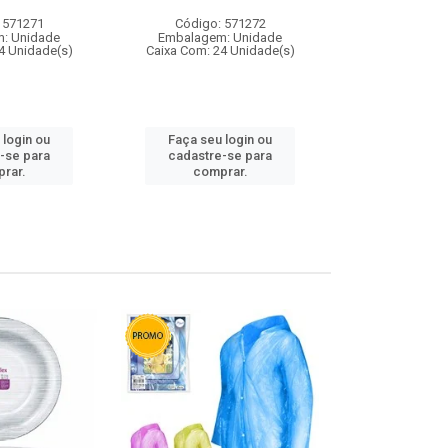
 571271
Código: 571272
Código:
: Unidade
Embalagem: Unidade
Embalagem
4 Unidade(s)
Caixa Com: 24 Unidade(s)
Caixa Com: 4
 login ou
Faça seu login ou
Faça seu 
-se para
cadastre-se para
cadastre
rar.
comprar.
comp