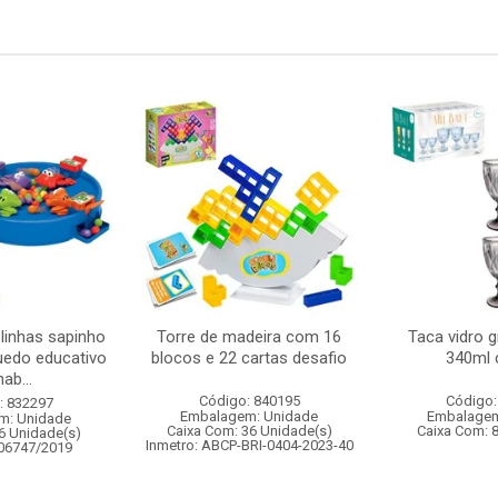
linhas sapinho
Torre de madeira com 16
Taca vidro gr
uedo educativo
blocos e 22 cartas desafio
340ml 
ab...
Código: 840195
Código:
: 832297
Embalagem: Unidade
Embalagem
m: Unidade
Caixa Com: 36 Unidade(s)
Caixa Com: 
6 Unidade(s)
Inmetro: ABCP-BRI-0404-2023-40
006747/2019