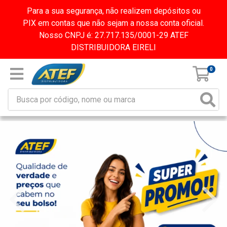
Para a sua segurança, não realizem depósitos ou
PIX em contas que não sejam a nossa conta oficial.
Nosso CNPJ é: 27.717.135/0001-29 ATEF
DISTRIBUIDORA EIRELI
0