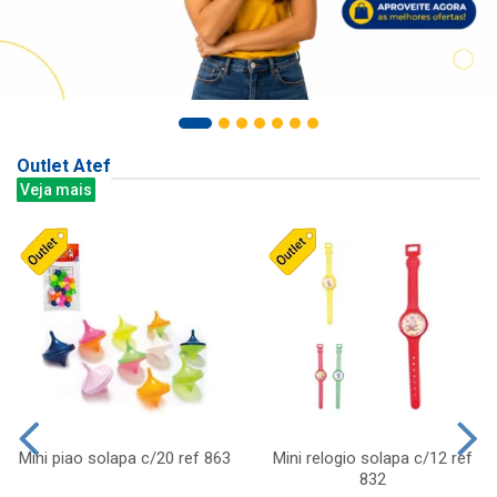
Outlet Atef
Veja mais
Mini piao solapa c/20 ref 863
Mini relogio solapa c/12 ref
832