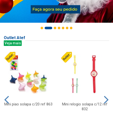
Outlet Atef
Veja mais
Mini piao solapa c/20 ref 863
Mini relogio solapa c/12 ref
832