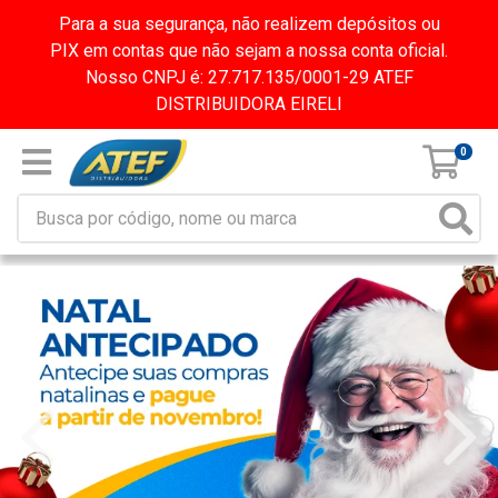
Para a sua segurança, não realizem depósitos ou
PIX em contas que não sejam a nossa conta oficial.
Nosso CNPJ é: 27.717.135/0001-29 ATEF
DISTRIBUIDORA EIRELI
0