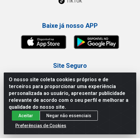
TikTok
Baixe já nosso APP
Site Seguro
O nosso site coleta cookies próprios e de
terceiros para proporcionar uma experiência
personalizada ao usuário, apresentar publicidade
relevante de acordo com o seu perfil e melhorar a
Loja / Showroom
qualidade do nosso site.
Aceitar
Negar não essenciais
Tel.: (11) 3227-0546
Av Vautier, 587/597 - Pari - São Paulo/SP
Preferências de Cookies