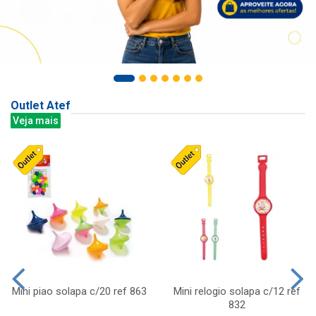
Outlet Atef
Veja mais
Mini piao solapa c/20 ref 863
Mini relogio solapa c/12 ref
832