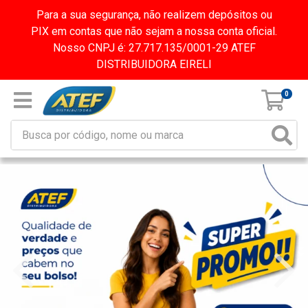
Para a sua segurança, não realizem depósitos ou
PIX em contas que não sejam a nossa conta oficial.
Nosso CNPJ é: 27.717.135/0001-29 ATEF
DISTRIBUIDORA EIRELI
0